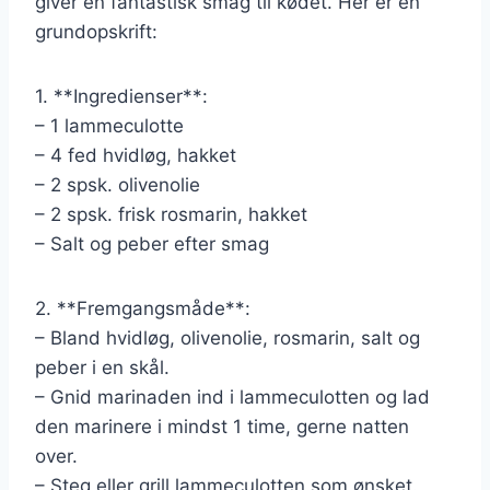
giver en fantastisk smag til kødet. Her er en
grundopskrift:
1. **Ingredienser**:
– 1 lammeculotte
– 4 fed hvidløg, hakket
– 2 spsk. olivenolie
– 2 spsk. frisk rosmarin, hakket
– Salt og peber efter smag
2. **Fremgangsmåde**:
– Bland hvidløg, olivenolie, rosmarin, salt og
peber i en skål.
– Gnid marinaden ind i lammeculotten og lad
den marinere i mindst 1 time, gerne natten
over.
– Steg eller grill lammeculotten som ønsket.