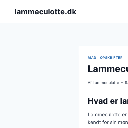
Fortsæt
lammeculotte.dk
til
indhold
MAD
|
OPSKRIFTER
Lammecul
Af
Lammeculotte
9
Hvad er l
Lammeculotte er 
kendt for sin møre