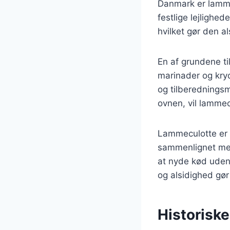
Danmark er lamme
festlige lejlighe
hvilket gør den a
En af grundene ti
marinader og kryd
og tilberedningsm
ovnen, vil lammec
Lammeculotte er 
sammenlignet med
at nyde kød ude
og alsidighed gør
Historisk