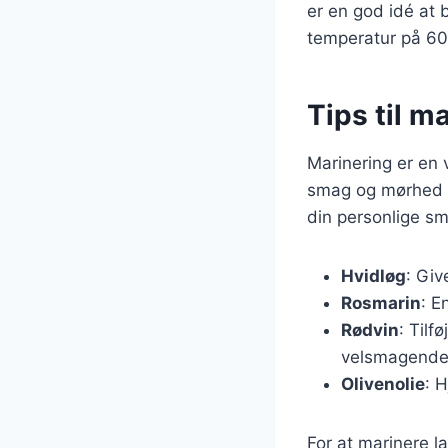
er en god idé at 
temperatur på 60
Tips til m
Marinering er en 
smag og mørhed ti
din personlige sm
Hvidløg
: Giv
Rosmarin
: E
Rødvin
: Tilf
velsmagende
Olivenolie
: 
For at marinere l