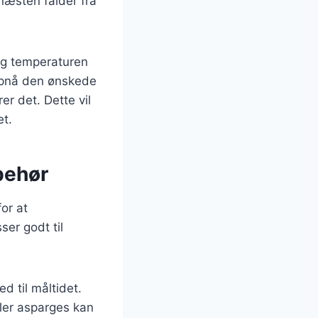
 næsten falder fra
og temperaturen
 opnå den ønskede
er det. Dette vil
et.
behør
for at
er godt til
ed til måltidet.
ler asparges kan