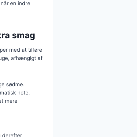
 når en indre
stra smag
per med at tilføre
uge, afhængigt af
ige sødme.
omatisk note.
det mere
 derefter