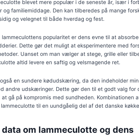
culotte blevet mere populær i de seneste år, især i fo
der og familiemiddage. Den kan tilberedes på mange fors
lsidig og velegnet til både hverdag og fest.
l lammeculottens popularitet er dens evne til at absorb
derier. Dette gør det muligt at eksperimentere med forsk
etoder. Uanset om man vælger at stege, grille eller tilb
ulotte altid levere en saftig og velsmagende ret.
også en sundere kødudskæring, da den indeholder min
 andre udskæringer. Dette gør den til et godt valg for
n at gå på kompromis med sundheden. Kombinationen 
 lammeculotte til en uundgåelig del af det danske køkke
e data om lammeculotte og dens