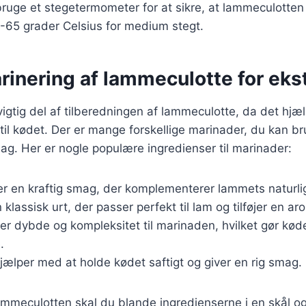
bruge et stegetermometer for at sikre, at lammeculotten
-65 grader Celsius for medium stegt.
arinering af lammeculotte for ek
vigtig del af tilberedningen af lammeculotte, da det hjæl
l kødet. Der er mange forskellige marinader, du kan br
ag. Her er nogle populære ingredienser til marinader:
er en kraftig smag, der komplementerer lammets naturl
n klassisk urt, der passer perfekt til lam og tilføjer en ar
øjer dybde og kompleksitet til marinaden, hvilket gør kø
.
Hjælper med at holde kødet saftigt og giver en rig smag.
ammeculotten skal du blande ingredienserne i en skål og