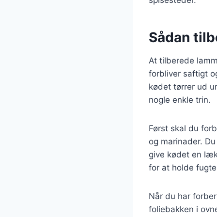
Sådan tilb
At tilberede lamme
forbliver saftigt
kødet tørrer ud un
nogle enkle trin.
Først skal du fo
og marinader. Du 
give kødet en læ
for at holde fugte
Når du har forber
foliebakken i ovn