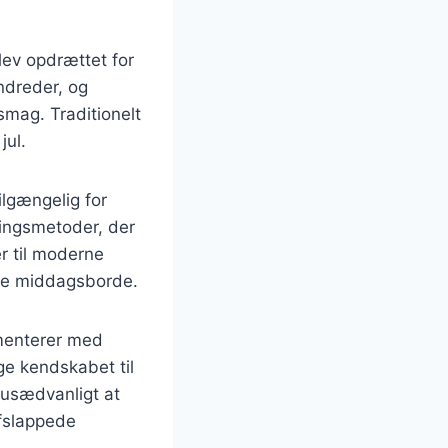
blev opdrættet for
ndreder, og
smag. Traditionelt
jul.
ilgængelig for
ningsmetoder, der
er til moderne
ske middagsborde.
imenterer med
ge kendskabet til
 usædvanligt at
afslappede