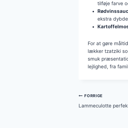
tilføje farve 
Rødvinssau
ekstra dybde
Kartoffelmo
For at gøre måltid
lækker tzatziki s
smuk præsentation
lejlighed, fra fam
Indlægsnavi
FORRIGE
Lammeculotte perfekt