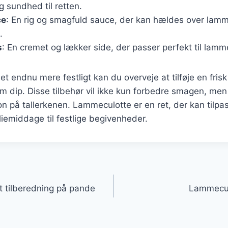
og sundhed til retten.
ce
: En rig og smagfuld sauce, der kan hældes over lamm
.
s
: En cremet og lækker side, der passer perfekt til lam
et endnu mere festligt kan du overveje at tilføje en frisk 
om dip. Disse tilbehør vil ikke kun forbedre smagen, me
 på tallerkenen. Lammeculotte er en ret, der kan tilpas
iliemiddage til festlige begivenheder.
gation
 tilberedning på pande
Lammecul