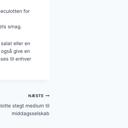
eculotten for
mets smag.
salat eller en
n også give en
ses til enhver
NÆSTE
otte stegt medium til
middagsselskab