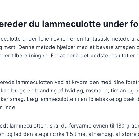
ereder du lammeculotte under fol
culotte under folie i ovnen er en fantastisk metode til a
 og mørt. Denne metode hjælper med at bevare smagen og
der tilberedningen. For at opnå det bedste resultat er de
rberede lammeculotten ved at krydre den med dine foret
kan bruge en blanding af hvidløg, rosmarin, timian og oli
kker smag. Læg lammeculotten i en foliebakke og dæk d
n inde.
edt lammeculotten, skal du forvarme ovnen til 180 grade
en og lad den stege i cirka 1,5 time, afhængigt af større