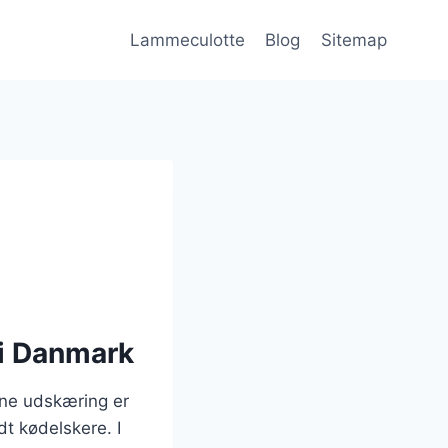
Lammeculotte
Blog
Sitemap
 i Danmark
nne udskæring er
dt kødelskere. I