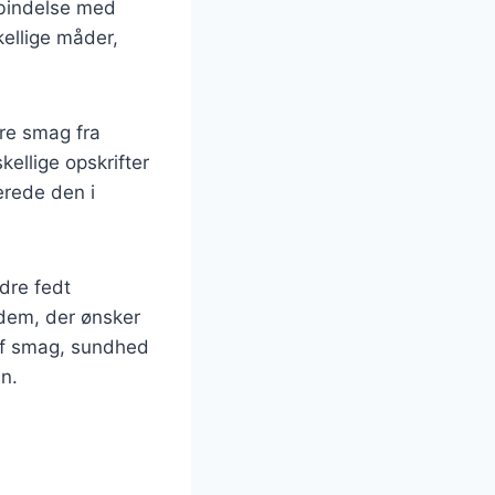
rbindelse med
kellige måder,
ere smag fra
ellige opskrifter
erede den i
dre fedt
 dem, der ønsker
af smag, sundhed
n.