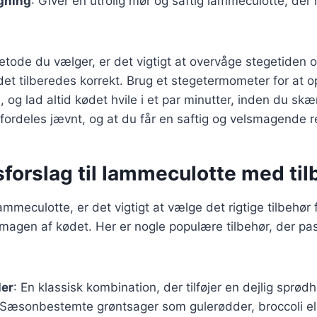
gning
: Giver en utrolig mør og saftig lammeculotte, der
tode du vælger, er det vigtigt at overvåge stegetiden 
kødet tilberedes korrekt. Brug et stegetermometer for at
 og lad altid kødet hvile i et par minutter, inden du skær
e fordeles jævnt, og at du får en saftig og velsmagende r
forslag til lammeculotte med til
mmeculotte, er det vigtigt at vælge det rigtige tilbehør 
gen af kødet. Her er nogle populære tilbehør, der pass
ler
: En klassisk kombination, der tilføjer en dejlig sprødh
 Sæsonbestemte grøntsager som gulerødder, broccoli el