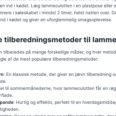
n ind i kødet. Læg lammeculotten i en plastpose eller 
rinere i køleskabet i mindst 2 timer, helst natten over. Det
nd i kødet og giver en uforglemmelig smagsoplevelse.
e tilberedningsmetoder til lamm
 tilberedes på mange forskellige måder, og hver metod
ogle af de mest populære tilberedningsmetoder:
vn
: En klassisk metode, der giver en jævn tilberedning o
ade.
eel til sommermånederne, hvor lammeculotten får en rø
erflade.
 pande
: Hurtig og effektiv, perfekt til en hverdagsmidd
ftigheden.