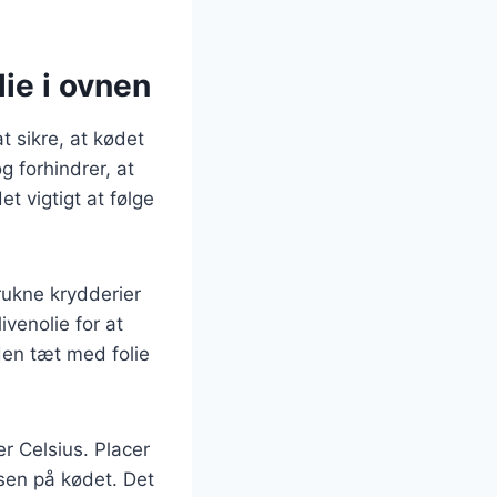
ie i ovnen
t sikre, at kødet
 forhindrer, at
t vigtigt at følge
rukne krydderier
venolie for at
en tæt med folie
r Celsius. Placer
lsen på kødet. Det