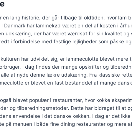
se
en lang historie, der går tilbage til oldtiden, hvor lam 
. I Danmark har lammekød været en del af kosten i århu
n udskæring, der har været værdsat for sin kvalitet og 
redt i forbindelse med festlige lejligheder som påske og 
kulturen har udviklet sig, er lammeculotte blevet mere t
orbruger. I dag findes der mange opskrifter og tilbered
r alle at nyde denne lækre udskæring. Fra klassiske rett
ammeculotte er blevet en fast bestanddel af mange dan
også blevet populær i restauranter, hvor kokke eksper
ader og tilberedningsmetoder. Dette har bidraget til at ø
dens anvendelse i det danske køkken. I dag er det ikke
te på menuen i både fine dining restauranter og mere 