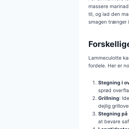
massere marinade
til, og lad den ma
smagen trænger i
Forskellig
Lammeculotte kan
fordele. Her er n
Stegning i o
sprød overfl
Grillning
: Id
dejlig grillov
Stegning på
at bevare sa