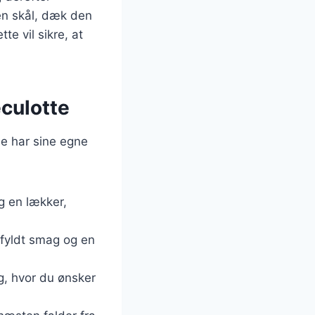
en skål, dæk den
te vil sikre, at
eculotte
e har sine egne
g en lækker,
gfyldt smag og en
ag, hvor du ønsker