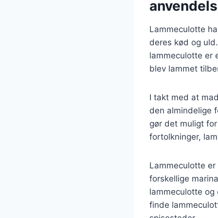
anvendel
Lammeculotte har 
deres kød og uld
lammeculotte er e
blev lammet tilbe
I takt med at mad
den almindelige f
gør det muligt fo
fortolkninger, l
Lammeculotte er 
forskellige marin
lammeculotte og 
finde lammeculot
spisesteder.