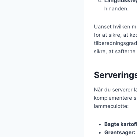
Langtidsste
hinanden.
Uanset hvilken me
for at sikre, at 
tilberedningsgrad,
sikre, at saftern
Serverings
Når du serverer la
komplementere sma
lammeculotte:
Bagte kartof
Grøntsager
: