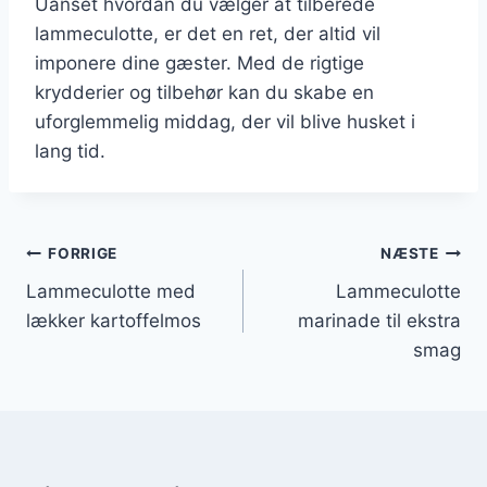
Uanset hvordan du vælger at tilberede
lammeculotte, er det en ret, der altid vil
imponere dine gæster. Med de rigtige
krydderier og tilbehør kan du skabe en
uforglemmelig middag, der vil blive husket i
lang tid.
Indlægsnavigation
FORRIGE
NÆSTE
Lammeculotte med
Lammeculotte
lækker kartoffelmos
marinade til ekstra
smag