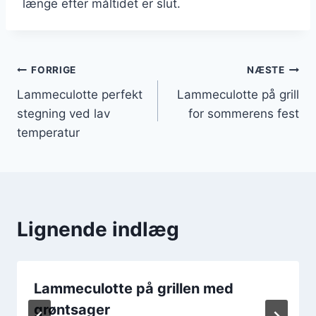
længe efter måltidet er slut.
Indlægsnavigation
FORRIGE
NÆSTE
Lammeculotte perfekt
Lammeculotte på grill
stegning ved lav
for sommerens fest
temperatur
Lignende indlæg
Lammeculotte på grillen med
grøntsager