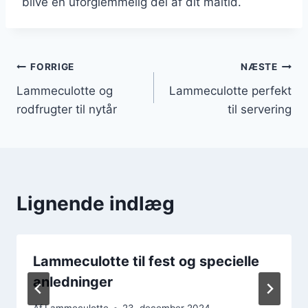
blive en uforglemmelig del af dit måltid.
Indlægsnavigation
FORRIGE
NÆSTE
Lammeculotte og
Lammeculotte perfekt
rodfrugter til nytår
til servering
Lignende indlæg
Lammeculotte til fest og specielle
anledninger