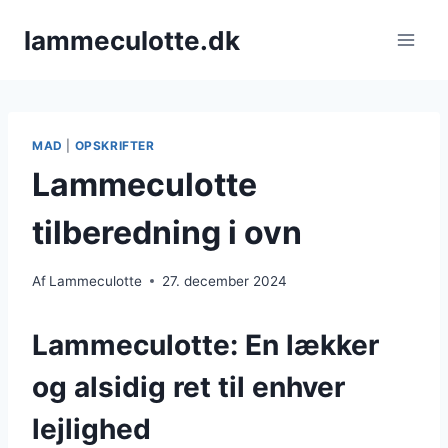
Fortsæt
lammeculotte.dk
til
indhold
MAD
|
OPSKRIFTER
Lammeculotte
tilberedning i ovn
Af
Lammeculotte
27. december 2024
Lammeculotte: En lækker
og alsidig ret til enhver
lejlighed