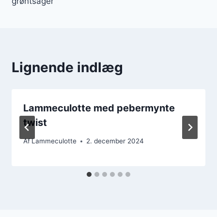
grøntsager
Lignende indlæg
Lammeculotte med pebermynte
twist
Af
Lammeculotte
2. december 2024