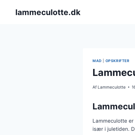
Fortsæt
lammeculotte.dk
til
indhold
MAD
|
OPSKRIFTER
Lammeculo
Af
Lammeculotte
1
Lammeculot
Lammeculotte er e
især i juletiden.