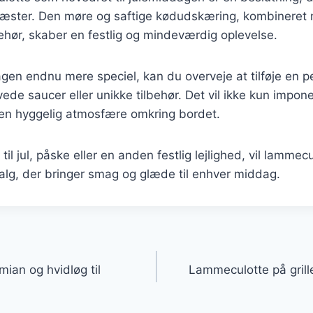
gæster. Den møre og saftige kødudskæring, kombineret 
behør, skaber en festlig og mindeværdig oplevelse.
gen endnu mere speciel, kan du overveje at tilføje en p
e saucer eller unikke tilbehør. Det vil ikke kun impon
n hyggelig atmosfære omkring bordet.
il jul, påske eller en anden festlig lejlighed, vil lammec
alg, der bringer smag og glæde til enhver middag.
gation
ian og hvidløg til
Lammeculotte på gril