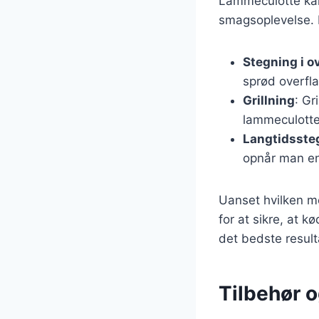
Lammeculotte kan 
smagsoplevelse. 
Stegning i o
sprød overfl
Grillning
: Gr
lammeculott
Langtidsste
opnår man en
Uanset hvilken me
for at sikre, at k
det bedste result
Tilbehør 