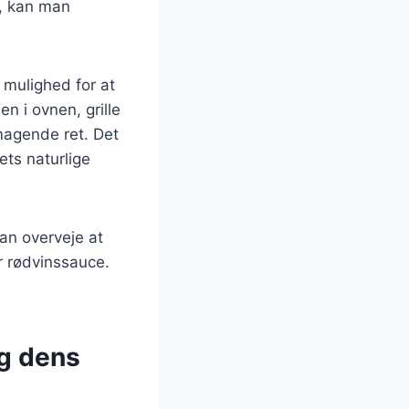
e, kan man
 mulighed for at
n i ovnen, grille
smagende ret. Det
ets naturlige
an overveje at
r rødvinssauce.
og dens