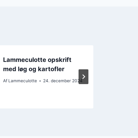
Lammeculotte opskrift
Lammec
med løg og kartofler
rødvins
Af
Lammeculotte
24. december 2024
Af
Lammecu