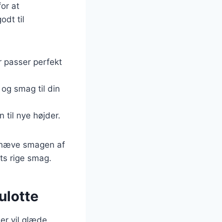
for at
odt til
r passer perfekt
 og smag til din
 til nye højder.
emhæve smagen af
ts rige smag.
ulotte
er vil glæde