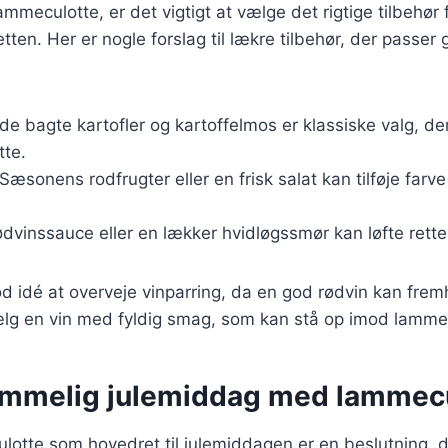
mmeculotte, er det vigtigt at vælge det rigtige tilbehør 
en. Her er nogle forslag til lækre tilbehør, der passer g
de bagte kartofler og kartoffelmos er klassiske valg, de
tte.
 Sæsonens rodfrugter eller en frisk salat kan tilføje farve
ødvinssauce eller en lækker hvidløgssmør kan løfte retten
od idé at overveje vinparring, da en god rødvin kan fr
lg en vin med fyldig smag, som kan stå op imod lamme
emmelig julemiddag med lammec
otte som hovedret til julemiddagen er en beslutning, d