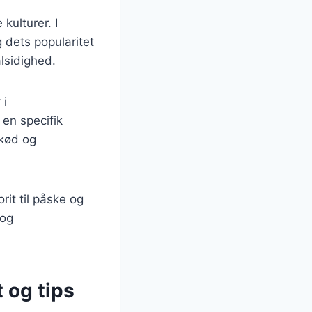
kulturer. I
 dets popularitet
alsidighed.
 i
 en specifik
skød og
rit til påske og
 og
 og tips