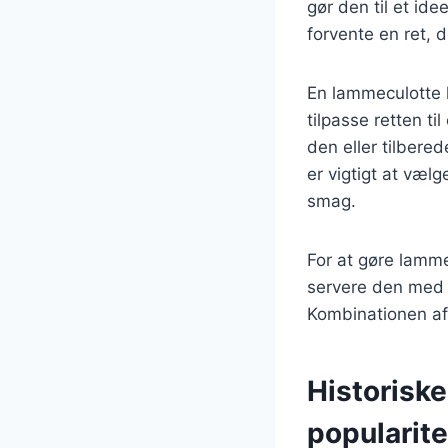
gør den til et id
forvente en ret, 
En lammeculotte k
tilpasse retten t
den eller tilbere
er vigtigt at væl
smag.
For at gøre lamme
servere den med k
Kombinationen af 
Historisk
popularite