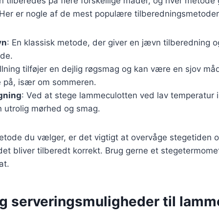
tilberedes på flere forskellige måder, og hver metode 
Her er nogle af de mest populære tilberedningsmetoder
vn
: En klassisk metode, der giver en jævn tilberedning o
ade.
illning tilføjer en dejlig røgsmag og kan være en sjov må
e på, især om sommeren.
gning
: Ved at stege lammeculotten ved lav temperatur i
 utrolig mørhed og smag.
tode du vælger, er det vigtigt at overvåge stegetiden 
ødet bliver tilberedt korrekt. Brug gerne et stegetermome
at.
og serveringsmuligheder til lamm