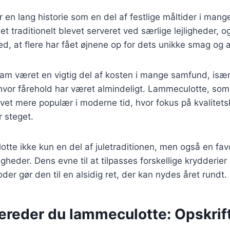
en lang historie som en del af festlige måltider i mange 
 traditionelt blevet serveret ved særlige lejligheder, og
med, at flere har fået øjnene op for dets unikke smag og 
 lam været en vigtig del af kosten i mange samfund, især
 hvor fårehold har været almindeligt. Lammeculotte, som
vet mere populær i moderne tid, hvor fokus på kvalitet
 steget.
otte ikke kun en del af juletraditionen, men også en favo
ligheder. Dens evne til at tilpasses forskellige krydderier
der gør den til en alsidig ret, der kan nydes året rundt.
ereder du lammeculotte: Opskrift