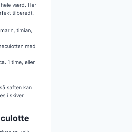
t hele værd. Her
rfekt tilberedt.
smarin, timian,
mmeculotten med
a. 1 time, eller
 så saften kan
es i skiver.
eculotte