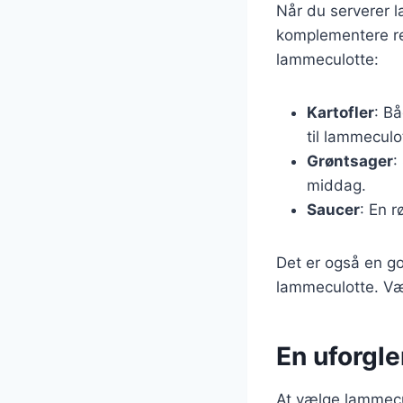
Når du serverer la
komplementere rett
lammeculotte:
Kartofler
: Bå
til lammeculo
Grøntsager
:
middag.
Saucer
: En r
Det er også en g
lammeculotte. Væ
En uforgl
At vælge lammecul