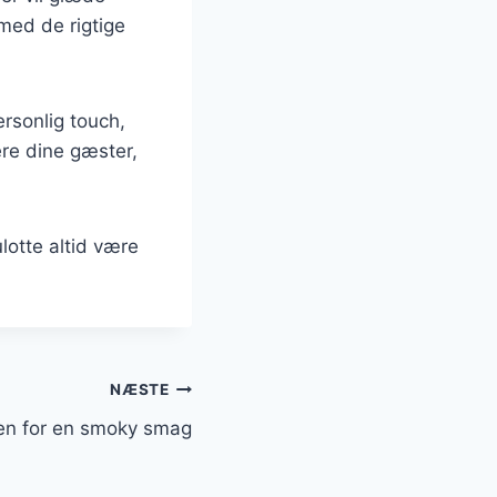
med de rigtige
ersonlig touch,
ere dine gæster,
ulotte altid være
NÆSTE
len for en smoky smag