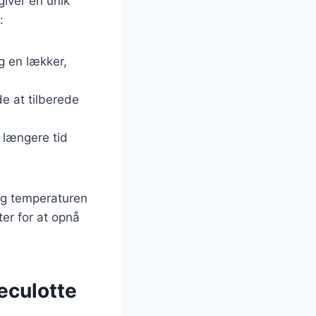
giver en unik
:
g en lækker,
de at tilberede
 længere tid
og temperaturen
ter for at opnå
eculotte