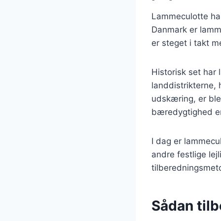
Lammeculotte har 
Danmark er lammet
er steget i takt 
Historisk set har
landdistrikterne,
udskæring, er ble
bæredygtighed er
I dag er lammecul
andre festlige lej
tilberedningsmeto
Sådan tilb