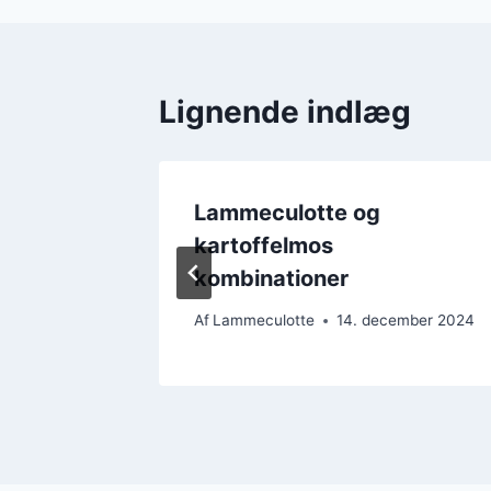
Lignende indlæg
l til
Lammeculotte og
kartoffelmos
kombinationer
ember 2024
Af
Lammeculotte
14. december 2024