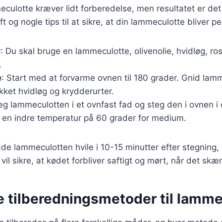
eculotte kræver lidt forberedelse, men resultatet er de
t og nogle tips til at sikre, at din lammeculotte bliver pe
r
: Du skal bruge en lammeculotte, olivenolie, hvidløg, ro
.
e
: Start med at forvarme ovnen til 180 grader. Gnid la
akket hvidløg og krydderurter.
æg lammeculotten i et ovnfast fad og steg den i ovnen i c
r en indre temperatur på 60 grader for medium.
lade lammeculotten hvile i 10-15 minutter efter stegning,
 vil sikre, at kødet forbliver saftigt og mørt, når det skær
e tilberedningsmetoder til lamm