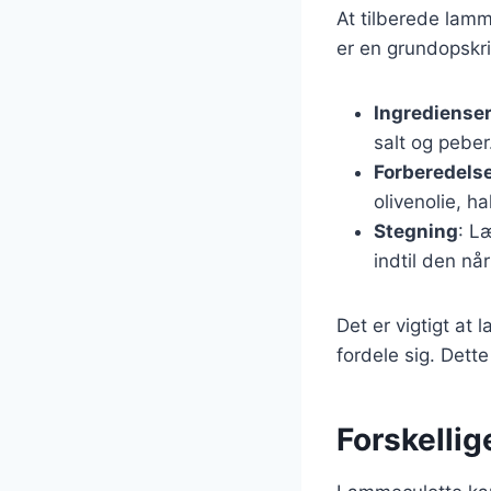
At tilberede lamm
er en grundopskrif
Ingrediense
salt og peber
Forberedels
olivenolie, h
Stegning
: L
indtil den nå
Det er vigtigt at 
fordele sig. Dette
Forskellig