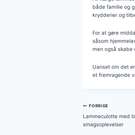
både familie og 
krydderier og til
For at gøre midda
såsom hjemmelaved
men også skabe e
Uanset om det er t
et fremragende v
Indlægsnavi
FORRIGE
Lammeculotte med tim
smagsoplevelser