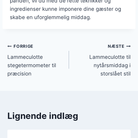
panden, vil du med de rette teknikker og
ingredienser kunne imponere dine gæster og
skabe en uforglemmelig middag.
Indlægsnavigation
FORRIGE
NÆSTE
Lammeculotte
Lammeculotte til
stegetermometer til
nytårsmiddag i
præcision
storslået stil
Lignende indlæg