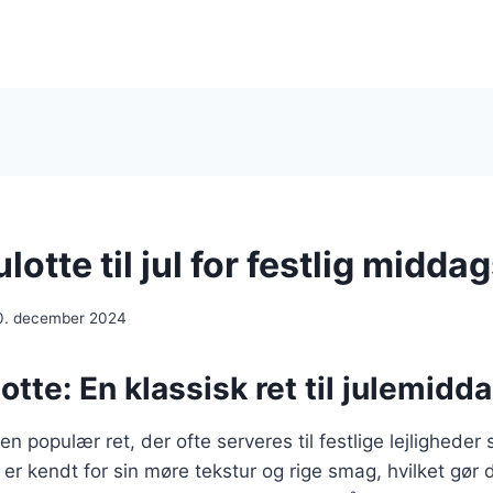
tte til jul for festlig midda
0. december 2024
te: En klassisk ret til julemidd
n populær ret, der ofte serveres til festlige lejligheder
r kendt for sin møre tekstur og rige smag, hvilket gør de