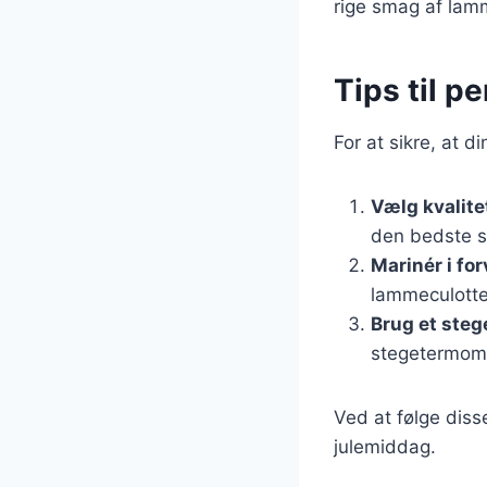
rige smag af lam
Tips til p
For at sikre, at d
Vælg kvalit
den bedste s
Marinér i fo
lammeculotte
Brug et ste
stegetermomet
Ved at følge diss
julemiddag.