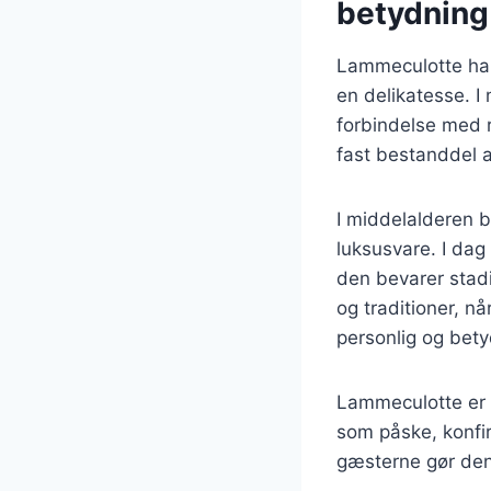
betydning
Lammeculotte har 
en delikatesse. I
forbindelse med r
fast bestanddel a
I middelalderen bl
luksusvare. I dag
den bevarer stadi
og traditioner, nå
personlig og bety
Lammeculotte er i
som påske, konfir
gæsterne gør den