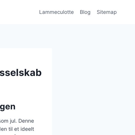
Lammeculotte
Blog
Sitemap
gsselskab
agen
 som jul. Denne
n til et ideelt