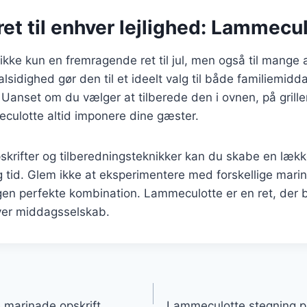
 ret til enhver lejlighed: Lammecu
kke kun en fremragende ret til jul, men også til mange 
alsidighed gør den til et ideelt valg til både familiemidd
nset om du vælger at tilberede den i ovnen, på grillen 
eculotte altid imponere dine gæster.
skrifter og tilberedningsteknikker kan du skabe en lækk
ng tid. Glem ikke at eksperimentere med forskellige mari
egen perfekte kombination. Lammeculotte er en ret, der 
hver middagsselskab.
gation
marinade opskrift
Lammeculotte stegning p