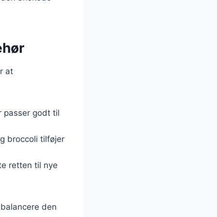
ehør
r at
 passer godt til
broccoli tilføjer
e retten til nye
n balancere den