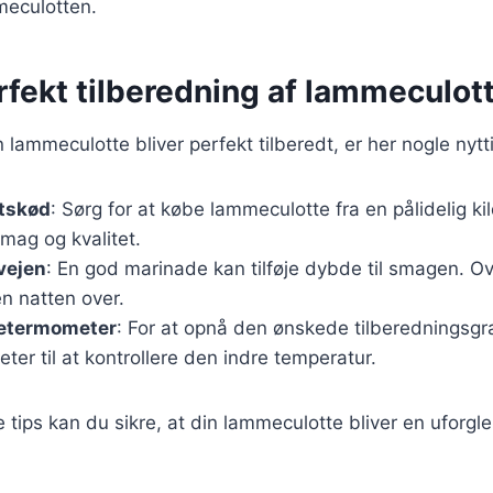
meculotten.
erfekt tilberedning af lammeculot
in lammeculotte bliver perfekt tilberedt, er her nogle nytti
etskød
: Sørg for at købe lammeculotte fra en pålidelig kil
mag og kvalitet.
rvejen
: En god marinade kan tilføje dybde til smagen. Ov
n natten over.
getermometer
: For at opnå den ønskede tilberedningsgr
er til at kontrollere den indre temperatur.
e tips kan du sikre, at din lammeculotte bliver en uforgl