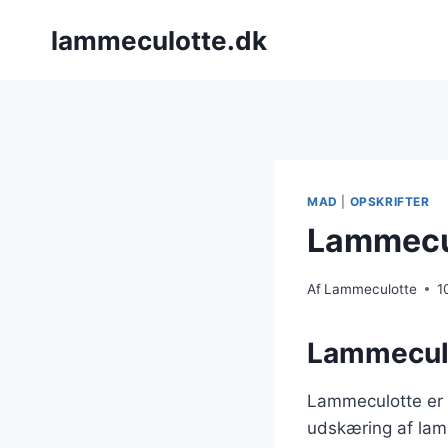
Fortsæt
lammeculotte.dk
til
indhold
MAD
|
OPSKRIFTER
Lammeculo
Af
Lammeculotte
1
Lammeculot
Lammeculotte er e
udskæring af lam e