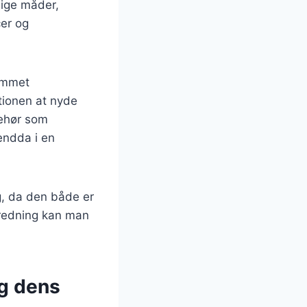
lige måder,
cer og
lammet
itionen at nyde
behør som
 endda i en
g, da den både er
eredning kan man
og dens