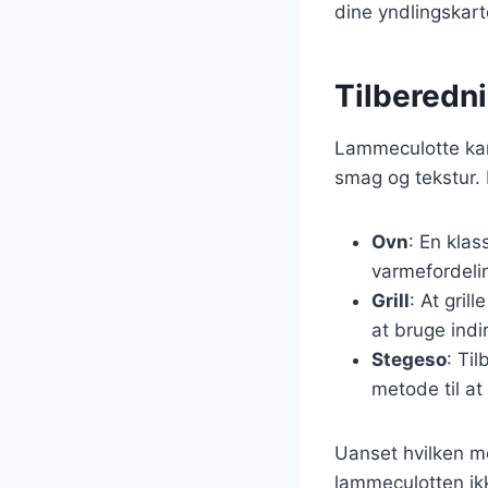
dine yndlingskart
Tilberedni
Lammeculotte kan 
smag og tekstur. 
Ovn
: En kla
varmefordeli
Grill
: At gril
at bruge ind
Stegeso
: Ti
metode til at
Uanset hvilken me
lammeculotten ik