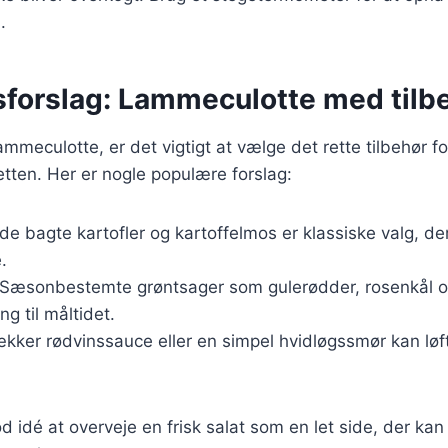
.
sforslag: Lammeculotte med tilb
mmeculotte, er det vigtigt at vælge det rette tilbehør fo
tten. Her er nogle populære forslag:
de bagte kartofler og kartoffelmos er klassiske valg, der
.
 Sæsonbestemte grøntsager som gulerødder, rosenkål og 
ng til måltidet.
ækker rødvinssauce eller en simpel hvidløgssmør kan løft
d idé at overveje en frisk salat som en let side, der ka