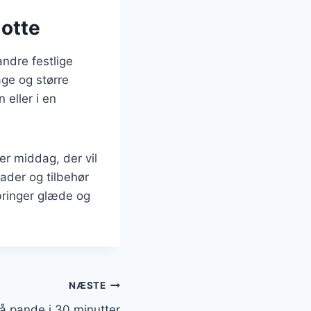
lotte
andre festlige
age og større
eller i en
er middag, der vil
nader og tilbehør
bringer glæde og
NÆSTE
å pande i 30 minutter