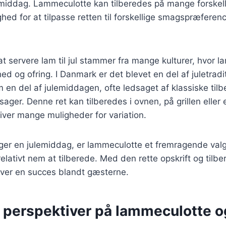
ig middag. Lammeculotte kan tilberedes på mange forskel
ghed for at tilpasse retten til forskellige smagspræferen
t servere lam til jul stammer fra mange kulturer, hvor 
ed og ofring. I Danmark er det blevet en del af juletrad
en del af julemiddagen, ofte ledsaget af klassiske til
sager. Denne ret kan tilberedes i ovnen, på grillen eller
giver mange muligheder for variation.
er en julemiddag, er lammeculotte et fremragende val
lativt nem at tilberede. Med den rette opskrift og tilb
bliver en succes blandt gæsterne.
e perspektiver på lammeculotte 