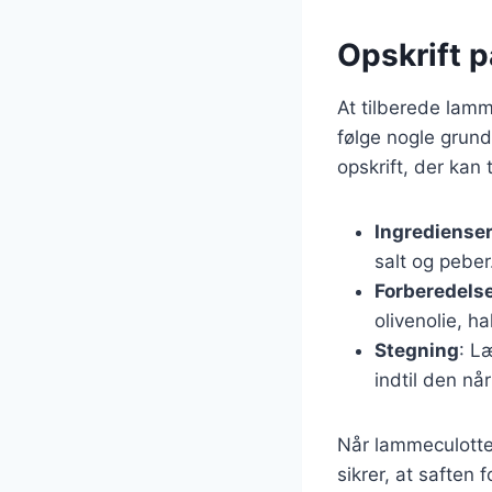
Opskrift 
At tilberede lamm
følge nogle grundl
opskrift, der kan 
Ingrediense
salt og peber
Forberedels
olivenolie, h
Stegning
: L
indtil den nå
Når lammeculotten
sikrer, at saften