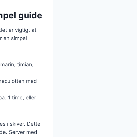
mpel guide
t er vigtigt at
er en simpel
smarin, timian,
mmeculotten med
a. 1 time, eller
s i skiver. Dette
ende. Server med