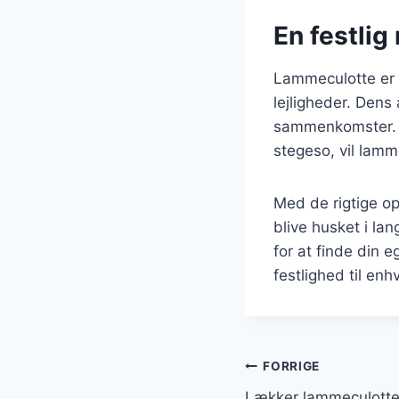
En festlig
Lammeculotte er i
lejligheder. Dens 
sammenkomster. Ua
stegeso, vil lamm
Med de rigtige op
blive husket i la
for at finde din 
festlighed til en
Indlægsnavi
FORRIGE
Lækker lammeculotte 