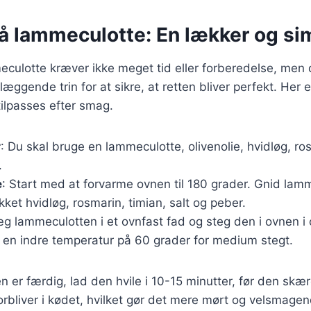
på lammeculotte: En lækker og si
eculotte kræver ikke meget tid eller forberedelse, men de
æggende trin for at sikre, at retten bliver perfekt. Her 
tilpasses efter smag.
r
: Du skal bruge en lammeculotte, olivenolie, hvidløg, ro
.
e
: Start med at forvarme ovnen til 180 grader. Gnid la
akket hvidløg, rosmarin, timian, salt og peber.
æg lammeculotten i et ovnfast fad og steg den i ovnen i c
r en indre temperatur på 60 grader for medium stegt.
 er færdig, lad den hvile i 10-15 minutter, før den skære
 forbliver i kødet, hvilket gør det mere mørt og velsmag