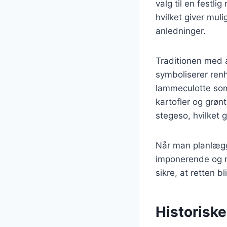
valg til en festl
hvilket giver muli
anledninger.
Traditionen med a
symboliserer renh
lammeculotte som 
kartofler og grønt
stegeso, hvilket 
Når man planlægg
imponerende og re
sikre, at retten 
Historisk