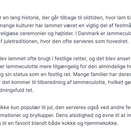
en lang historie, der går tilbage til oldtiden, hvor lam 
 mange kulturer har lammet været en vigtig del af festmål
eligiøse ceremonier og højtider. I Danmark er lammeculo
f juletraditionen, hvor den ofte serveres som hovedret.
ev lammet ofte brugt i festlige retter, og det blev anset
 er lammeculotte mere tilgængelig for den almindelige 
g sin status som en festlig ret. Mange familier har dere
r det kommer til tilberedning af lammeculotte, hvilket gør
dningsfuld ret.
kke kun populær til jul; den serveres også ved andre fes
mationer og bryllupper. Dens alsidighed og evne til at 
 til en favorit blandt både kokke og hjemmekokke.