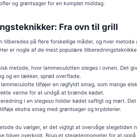
ofler og grøntsager for en komplet middag.
ngsteknikker: Fra ovn til grill
tilberedes på flere forskellige måder, og hver metode 
Her er nogle af de mest populære tilberedningsteknikke
ssisk metode, hvor lammeculotten steges i ovnen. Det gi
ng og en lækker, sprød overflade.
le lammeculotte tilføjer en røgfyldt smag, som mange elske
irekte varme for at undgå at brænde kødet.
lberedning i en stegeso holder kødet saftigt og mørt. Det
 tilføje ekstra smag med grøntsager og krydderier.
tode du vælger, er det vigtigt at overvåge stegetiden nøj
ke bliver overkogt. Brug et stegetermometer for at opn