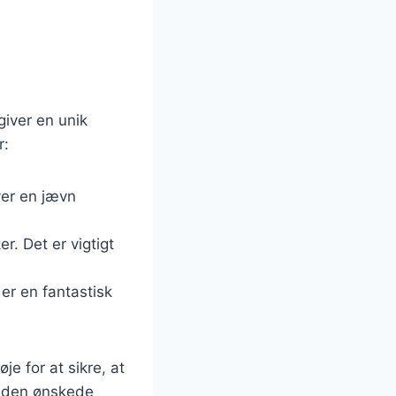
giver en unik
r:
ver en jævn
r. Det er vigtigt
 er en fantastisk
e for at sikre, at
å den ønskede