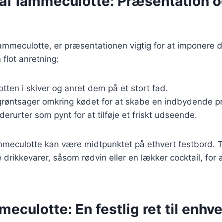
 af lammeculotte: Præsentation 
ammeculotte, er præsentationen vigtig for at imponere 
n flot anretning:
ten i skiver og anret dem på et stort fad.
e grøntsager omkring kødet for at skabe en indbydende p
derurter som pynt for at tilføje et friskt udseende.
ammeculotte kan være midtpunktet på ethvert festbord. 
drikkevarer, såsom rødvin eller en lækker cocktail, for 
eculotte: En festlig ret til enhve