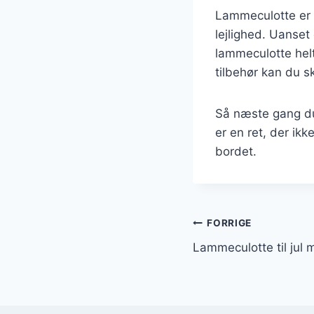
Lammeculotte er e
lejlighed. Uanset
lammeculotte helt
tilbehør kan du s
Så næste gang du 
er en ret, der ik
bordet.
Indlægsnavi
FORRIGE
Lammeculotte til jul m