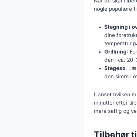
Når du skal tilbe
nogle populære t
Stegning i o
dine foretruk
temperatur p
Grillning
: Fo
den i ca. 20-
Stegeso
: Læ
den simre i o
Uanset hvilken me
minutter efter til
mere saftig og v
Tilbehør 