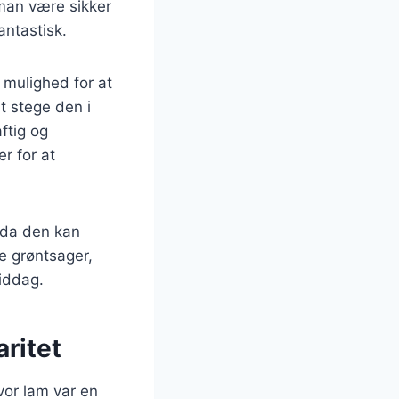
man være sikker
antastisk.
 mulighed for at
t stege den i
aftig og
r for at
 da den kan
ke grøntsager,
iddag.
ritet
hvor lam var en