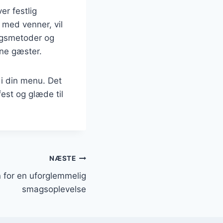
er festlig
 med venner, vil
ingsmetoder og
ine gæster.
i din menu. Det
fest og glæde til
NÆSTE
 for en uforglemmelig
smagsoplevelse