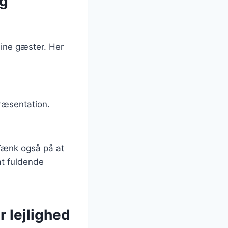
og
dine gæster. Her
ræsentation.
Tænk også på at
at fuldende
r lejlighed