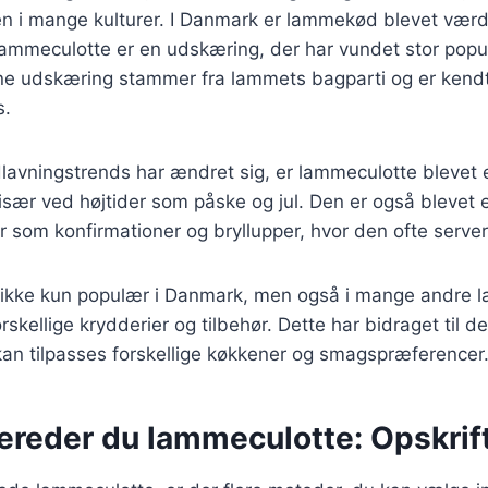
ten i mange kulturer. I Danmark er lammekød blevet værd
ammeculotte er en udskæring, der har vundet stor popul
e udskæring stammer fra lammets bagparti og er kendt
s.
dlavningstrends har ændret sig, er lammeculotte blevet
, især ved højtider som påske og jul. Den er også blevet 
er som konfirmationer og bryllupper, hvor den ofte serv
ikke kun populær i Danmark, men også i mange andre l
rskellige krydderier og tilbehør. Dette har bidraget til 
kan tilpasses forskellige køkkener og smagspræferencer
ereder du lammeculotte: Opskrift