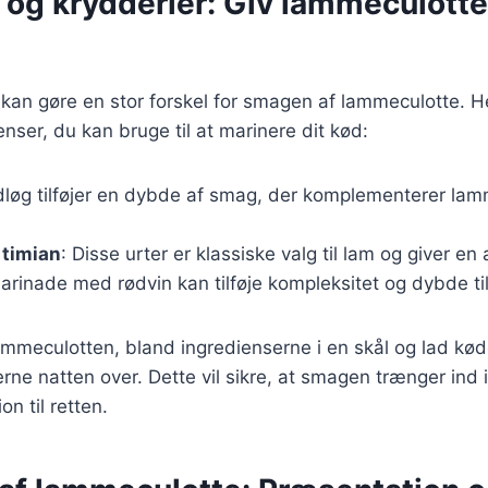
 og krydderier: Giv lammeculotte
kan gøre en stor forskel for smagen af lammeculotte. H
nser, du kan bruge til at marinere dit kød:
dløg tilføjer en dybde af smag, der komplementerer lam
 timian
: Disse urter er klassiske valg til lam og giver e
arinade med rødvin kan tilføje kompleksitet og dybde til
ammeculotten, bland ingredienserne i en skål og lad kød
erne natten over. Dette vil sikre, at smagen trænger ind 
n til retten.