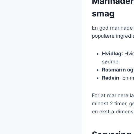
Marinader
smag
En god marinade 
populære ingredie
Hvidløg
: Hvi
sødme.
Rosmarin og
Rødvin
: En m
For at marinere l
mindst 2 timer, g
en ekstra dimensio