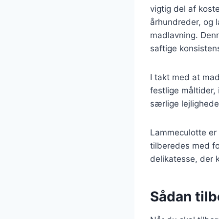
vigtig del af kos
århundreder, og l
madlavning. Denn
saftige konsisten
I takt med at ma
festlige måltider
særlige lejlighed
Lammeculotte er 
tilberedes med fo
delikatesse, der 
Sådan tilb