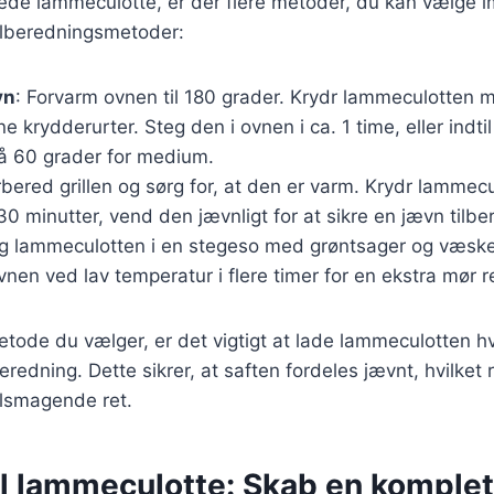
rede lammeculotte, er der flere metoder, du kan vælge i
ilberedningsmetoder:
vn
: Forvarm ovnen til 180 grader. Krydr lammeculotten m
ne krydderurter. Steg den i ovnen i ca. 1 time, eller indti
å 60 grader for medium.
rbered grillen og sørg for, at den er varm. Krydr lammecul
30 minutter, vend den jævnligt for at sikre en jævn tilbe
g lammeculotten i en stegeso med grøntsager og væske.
vnen ved lav temperatur i flere timer for en ekstra mør r
tode du vælger, er det vigtigt at lade lammeculotten hvi
beredning. Dette sikrer, at saften fordeles jævnt, hvilket r
elsmagende ret.
til lammeculotte: Skab en komple