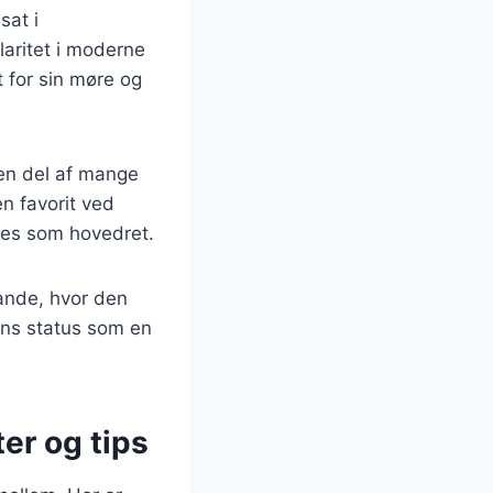
sat i
aritet i moderne
 for sin møre og
 en del af mange
en favorit ved
eres som hovedret.
ande, hvor den
dens status som en
.
er og tips