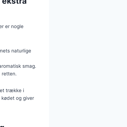
 ekstra
er er nogle
mets naturlige
n aromatisk smag.
 retten.
et trække i
i kødet og giver