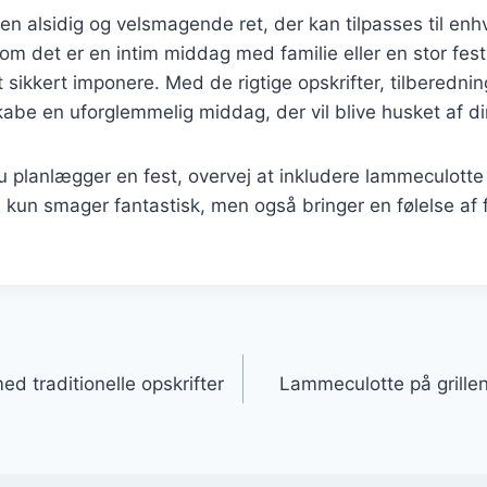
n alsidig og velsmagende ret, der kan tilpasses til enhv
 om det er en intim middag med familie eller en stor fest
 sikkert imponere. Med de rigtige opskrifter, tilberedn
kabe en uforglemmelig middag, der vil blive husket af d
planlægger en fest, overvej at inkludere lammeculotte 
ke kun smager fantastisk, men også bringer en følelse af 
gation
ed traditionelle opskrifter
Lammeculotte på grillen