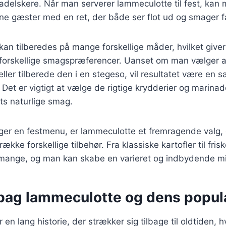
delskere. Når man serverer lammeculotte til fest, kan 
ne gæster med en ret, der både ser flot ud og smager f
an tilberedes på mange forskellige måder, hvilket giver
il forskellige smagspræferencer. Uanset om man vælger a
eller tilberede den i en stegeso, vil resultatet være en s
Det er vigtigt at vælge de rigtige krydderier og marinade
s naturlige smag.
er en festmenu, er lammeculotte et fremragende valg,
kke forskellige tilbehør. Fra klassiske kartofler til fris
mange, og man kan skabe en varieret og indbydende m
 bag lammeculotte og dens popula
en lang historie, der strækker sig tilbage til oldtiden, 