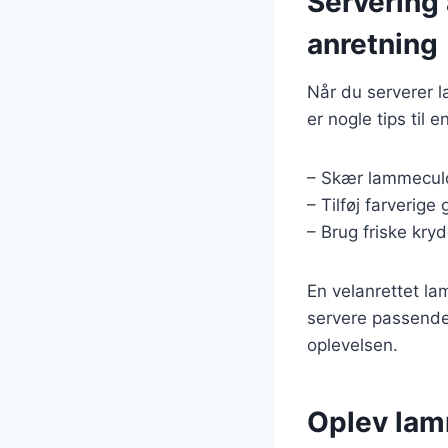
Servering
anretning
Når du serverer l
er nogle tips til e
– Skær lammeculot
– Tilføj farverig
– Brug friske kryd
En velanrettet l
servere passende 
oplevelsen.
Oplev lamm