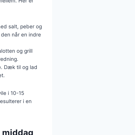
mellem. Her er
ed salt, peber og
l den når en indre
otten og grill
redning.
 Dæk til og lad
et.
le i 10-15
esulterer i en
t middag