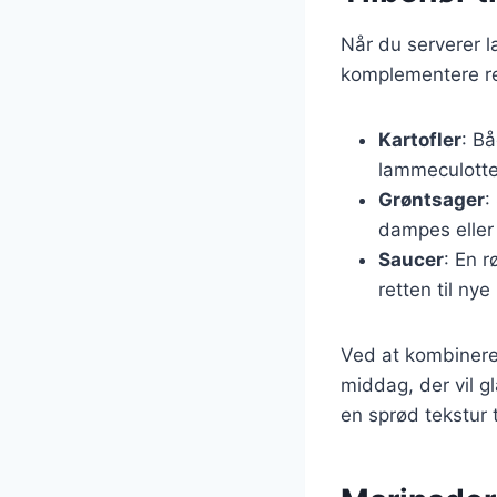
Når du serverer la
komplementere ret
Kartofler
: Bå
lammeculotte
Grøntsager
:
dampes eller g
Saucer
: En 
retten til nye
Ved at kombinere
middag, der vil g
en sprød tekstur t