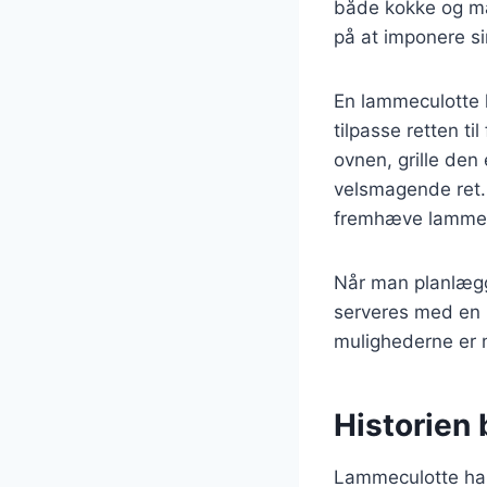
både kokke og ma
på at imponere si
En lammeculotte k
tilpasse retten t
ovnen, grille den 
velsmagende ret. 
fremhæve lammet
Når man planlægg
serveres med en ræ
mulighederne er 
Historien
Lammeculotte har 