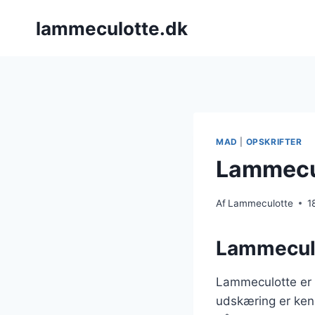
Fortsæt
lammeculotte.dk
til
indhold
MAD
|
OPSKRIFTER
Lammecul
Af
Lammeculotte
1
Lammeculot
Lammeculotte er e
udskæring er kend