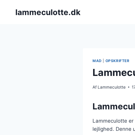
Fortsæt
lammeculotte.dk
til
indhold
MAD
|
OPSKRIFTER
Lammeculo
Af
Lammeculotte
1
Lammeculot
Lammeculotte er e
lejlighed. Denne 