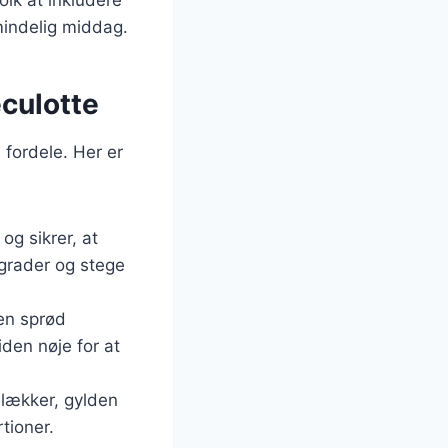
mindelig middag.
eculotte
 fordele. Her er
og sikrer, at
 grader og stege
 en sprød
iden nøje for at
 lækker, gylden
tioner.