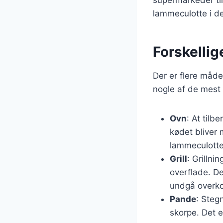
lammeculotte i de
Forskellig
Der er flere måde
nogle af de mest
Ovn
: At tilb
kødet bliver 
lammeculotten
Grill
: Grillni
overflade. De
undgå overko
Pande
: Steg
skorpe. Det e