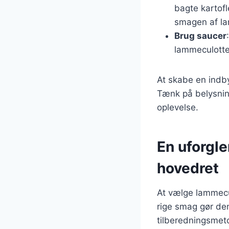
bagte kartofl
smagen af l
Brug saucer
lammeculotte
At skabe en indb
Tænk på belysning
oplevelse.
En uforgl
hovedret
At vælge lammecul
rige smag gør den
tilberedningsmet