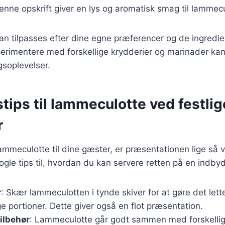
enne opskrift giver en lys og aromatisk smag til lammec
kan tilpasses efter dine egne præferencer og de ingredien
erimentere med forskellige krydderier og marinader kan 
oplevelser.
tips til lammeculotte ved festlig
r
ammeculotte til dine gæster, er præsentationen lige så 
gle tips til, hvordan du kan servere retten på en indb
r
: Skær lammeculotten i tynde skiver for at gøre det lett
e portioner. Dette giver også en flot præsentation.
ilbehør
: Lammeculotte går godt sammen med forskellig