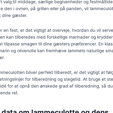
rt valg til middage, særlige begivenheder og festmåltid
e den i ovnen, på grillen eller på panden, vil lammeculot
t dine gæster.
 en fest, er det vigtigt at overveje, hvordan du vil serv
n kan tilberedes med forskellige marinader og krydderie
at tilpasse smagen til dine gæsters præferencer. En kla
marin og olivenolie kan fremhæve lammets naturlige sma
er.
ammeculotten bliver perfekt tilberedt, er det vigtigt at fø
ningslinjer for tilberedning og stegetid. At bruge et 
dé for at opnå den ønskede grad af tilberedning, så du
ende ret.
e data om lammeculotte og dens