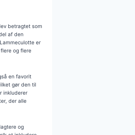
blev betragtet som
del af den
. Lammeculotte er
flere og flere
gså en favorit
ket gør den til
r inkluderer
er, der alle
lagtere og
olk at inkludere