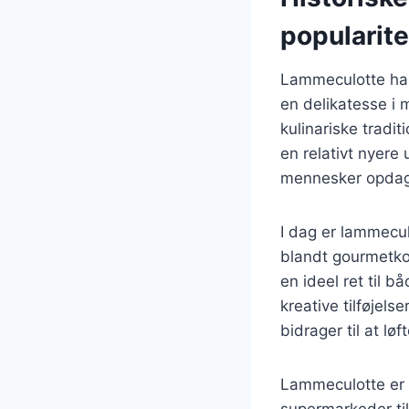
popularite
Lammeculotte har 
en delikatesse i 
kulinariske tradi
en relativt nyere 
mennesker opdag
I dag er lammecul
blandt gourmetkok
en ideel ret til 
kreative tilføjels
bidrager til at løf
Lammeculotte er o
supermarkeder til