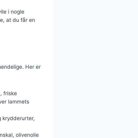
le i nogle
re, at du får en
endelige. Her er
 friske
æver lammets
 krydderurter,
nskal, olivenolie