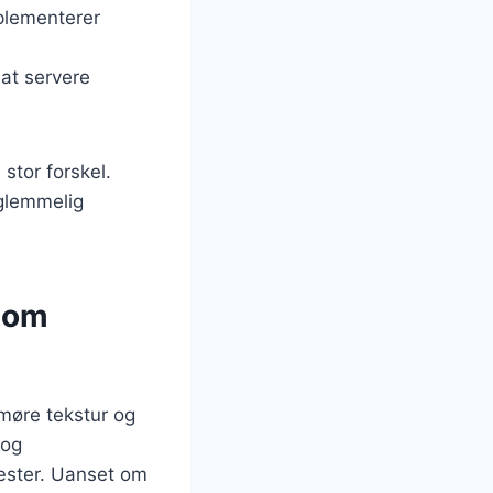
mplementerer
 at servere
tor forskel.
rglemmelig
som
 møre tekstur og
 og
æster. Uanset om