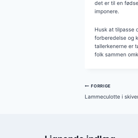
det er til en føds
imponere.
Husk at tilpasse 
forberedelse og k
tallerkenerne er 
folk sammen omkr
Indlægsnavi
FORRIGE
Lammeculotte i skive