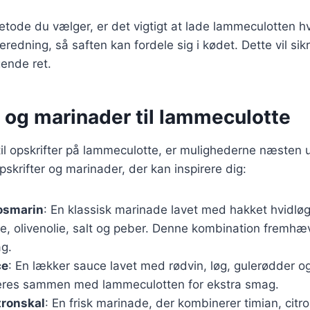
tode du vælger, er det vigtigt at lade lammeculotten hvi
beredning, så saften kan fordele sig i kødet. Dette vil sik
ende ret.
 og marinader til lammeculotte
l opskrifter på lammeculotte, er mulighederne næsten u
skrifter og marinader, der kan inspirere dig:
rosmarin
: En klassisk marinade lavet med hakket hvidløg,
te, olivenolie, salt og peber. Denne kombination fremh
ag.
ce
: En lækker sauce lavet med rødvin, løg, gulerødder og
eres sammen med lammeculotten for ekstra smag.
tronskal
: En frisk marinade, der kombinerer timian, citro