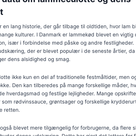
t
en lang historie, der går tilbage til oldtiden, hvor lam 
mange kulturer. I Danmark er lammekød blevet en vigtig 
tion, især i forbindelse med påske og andre festligheder
udskæring, der er blevet populær i de seneste årtier, da 
er dens alsidighed og smag.
otte ikke kun en del af traditionelle festmåltider, men o
ke. Den kan tilberedes på mange forskellige måder, hvil
både hverdagsmad og festlige lejligheder. Mange opskrifte
er som rødvinssauce, grøntsager og forskellige krydderurt
te retten.
gså blevet mere tilgængelig for forbrugerne, da flere s
byder denne udskæring. Dette har gjort det lettere for f