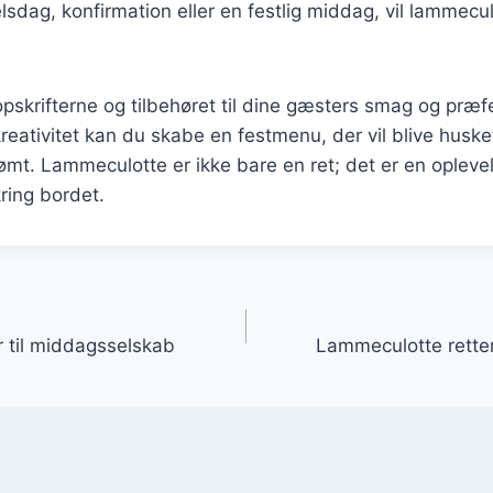
elsdag, konfirmation eller en festlig middag, vil lammecul
opskrifterne og tilbehøret til dine gæsters smag og præf
reativitet kan du skabe en festmenu, der vil blive huske
tømt. Lammeculotte er ikke bare en ret; det er en oplevel
ing bordet.
gation
r til middagsselskab
Lammeculotte retter 