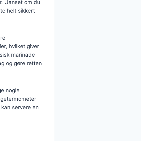
er. Uanset om du
te helt sikkert
ere
r, hvilket giver
ssisk marinade
g og gøre retten
lge nogle
stegetermometer
 kan servere en