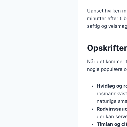
Uanset hvilken me
minutter efter til
saftig og velsmag
Opskrifter
Når det kommer ti
nogle populære op
Hvidløg og 
rosmarinkvis
naturlige sm
Rødvinssau
der kan serv
Timian og ci