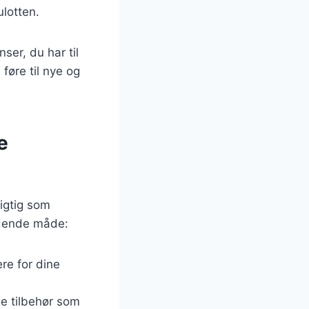
ulotten.
ser, du har til
føre til nye og
e
vigtig som
ydende måde:
ere for dine
e tilbehør som