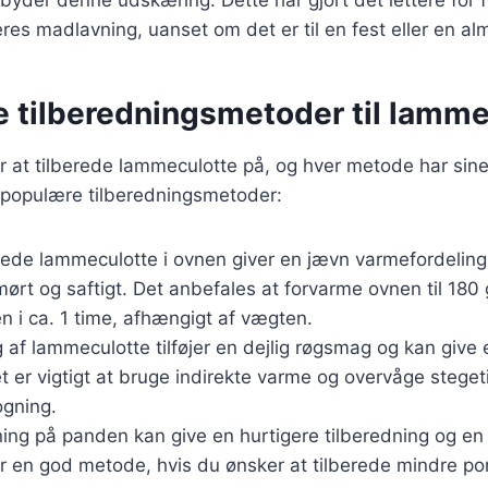
res madlavning, uanset om det er til en fest eller en al
e tilberedningsmetoder til lamm
r at tilberede lammeculotte på, og hver metode har sine
 populære tilberedningsmetoder:
erede lammeculotte i ovnen giver en jævn varmefordeling 
mørt og saftigt. Det anbefales at forvarme ovnen til 180
 i ca. 1 time, afhængigt af vægten.
ng af lammeculotte tilføjer en dejlig røgsmag og kan give
t er vigtigt at bruge indirekte varme og overvåge steget
gning.
ning på panden kan give en hurtigere tilberedning og en
r en god metode, hvis du ønsker at tilberede mindre por