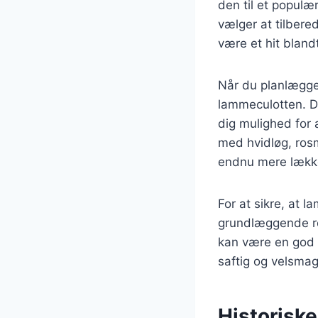
den til et populæ
vælger at tilbered
være et hit bland
Når du planlægger
lammeculotten. De
dig mulighed for 
med hvidløg, ros
endnu mere lækk
For at sikre, at l
grundlæggende ret
kan være en god i
saftig og velsmag
Historisk