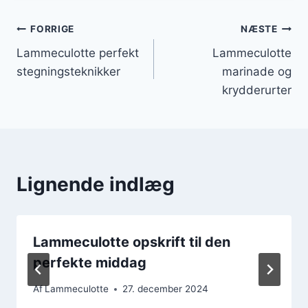
Indlægsnavigation
FORRIGE
NÆSTE
Lammeculotte perfekt
Lammeculotte
stegningsteknikker
marinade og
krydderurter
Lignende indlæg
Lammeculotte opskrift til den
perfekte middag
Af
Lammeculotte
27. december 2024