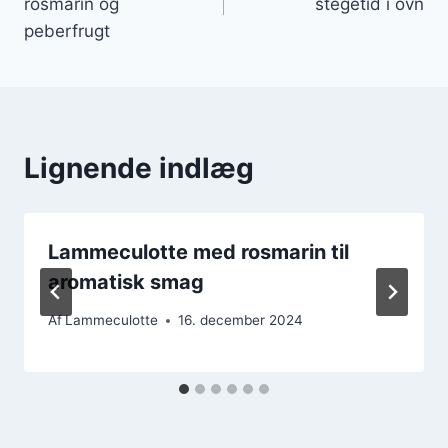
rosmarin og
stegetid i ovn
peberfrugt
Lignende indlæg
Lammeculotte med rosmarin til
aromatisk smag
Af
Lammeculotte
16. december 2024