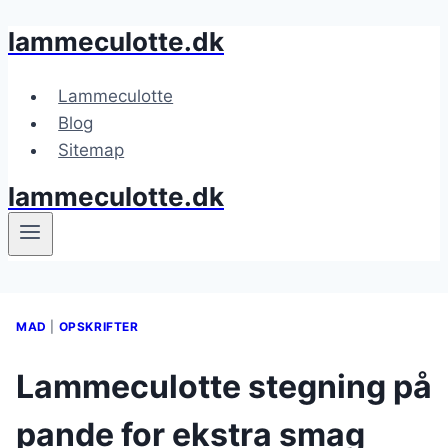
lammeculotte.dk
Fortsæt
til
indhold
Lammeculotte
Blog
Sitemap
lammeculotte.dk
MAD
|
OPSKRIFTER
Lammeculotte stegning på
pande for ekstra smag