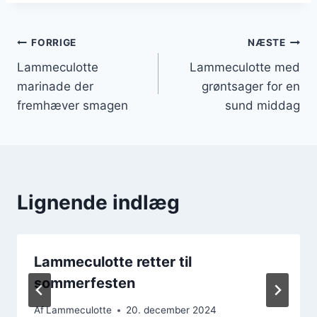
Indlægsnavigation
FORRIGE
NÆSTE
Lammeculotte
Lammeculotte med
marinade der
grøntsager for en
fremhæver smagen
sund middag
Lignende indlæg
Lammeculotte retter til
sommerfesten
Af
Lammeculotte
20. december 2024