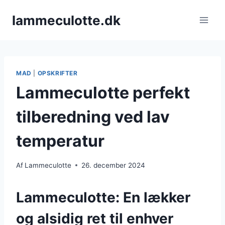
Fortsæt
lammeculotte.dk
til
indhold
MAD
|
OPSKRIFTER
Lammeculotte perfekt
tilberedning ved lav
temperatur
Af
Lammeculotte
26. december 2024
Lammeculotte: En lækker
og alsidig ret til enhver