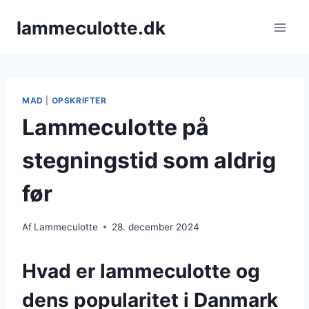
Fortsæt
lammeculotte.dk
til
indhold
MAD
|
OPSKRIFTER
Lammeculotte på
stegningstid som aldrig
før
Af
Lammeculotte
28. december 2024
Hvad er lammeculotte og
dens popularitet i Danmark