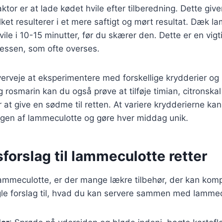
ktor er at lade kødet hvile efter tilberedning. Dette giver
vilket resulterer i et mere saftigt og mørt resultat. Dæk
vile i 10-15 minutter, før du skærer den. Dette er en vigt
cessen, som ofte overses.
erveje at eksperimentere med forskellige krydderier og
 rosmarin kan du også prøve at tilføje timian, citronskal
 at give en sødme til retten. At variere krydderierne kan
agen af lammeculotte og gøre hver middag unik.
forslag til lammeculotte retter
lammeculotte, er der mange lækre tilbehør, der kan ko
gle forslag til, hvad du kan servere sammen med lammec