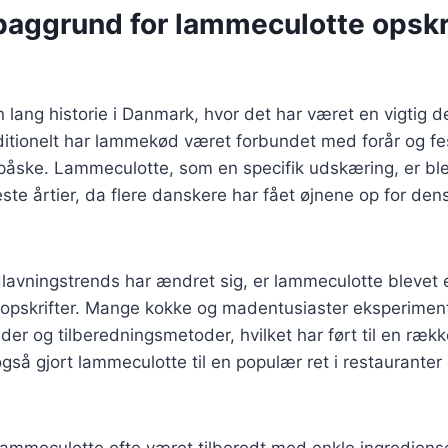
baggrund for lammeculotte opskri
ang historie i Danmark, hvor det har været en vigtig de
itionelt har lammekød været forbundet med forår og fes
påske. Lammeculotte, som en specifik udskæring, er bl
ste årtier, da flere danskere har fået øjnene op for de
lavningstrends har ændret sig, er lammeculotte blevet 
pskrifter. Mange kokke og madentusiaster eksperimen
ader og tilberedningsmetoder, hvilket har ført til en ræk
også gjort lammeculotte til en populær ret i restauranter
 lammeculotte ofte været tilberedt med enkle ingrediens