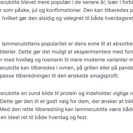
culotte blevet mere populær i de senere år, især i for
der som påske, jul og konfirmationer. Den kan tilberedes
, hvilket gør den alsidig og velegnet til både hverdagsre
l lammeculottens popularitet er dens evne til at absorb
derier. Dette gør det muligt at eksperimentere med forsk
ter med hvidløg og rosmarin til mere moderne varianter 
culotte kan tilberedes i ovnen, på grillen eller på pande
ilpasse tilberedningen til den ønskede smagsprofil.
ulotte en sund kilde til protein og indeholder vigtige 
 Dette gør den til et godt valg for dem, der ønsker at in
. Med den rette tilberedning kan lammeculotte være båd
l en ideel ret til både hverdag og fest.