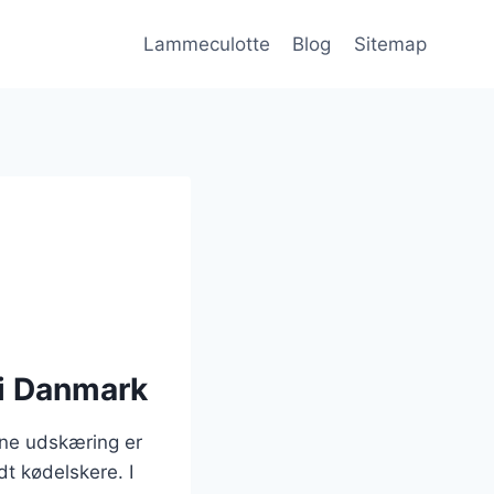
Lammeculotte
Blog
Sitemap
 i Danmark
nne udskæring er
dt kødelskere. I