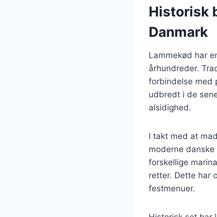
Historisk 
Danmark
Lammekød har en l
århundreder. Trad
forbindelse med 
udbredt i de sene
alsidighed.
I takt med at mad
moderne danske o
forskellige marin
retter. Dette har 
festmenuer.
Historisk set har