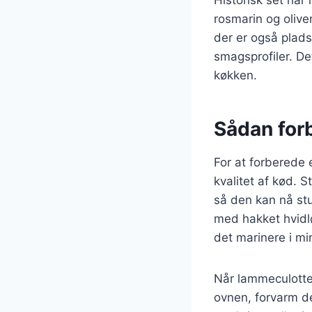
rosmarin og olive
der er også plads
smagsprofiler. De
køkken.
Sådan for
For at forberede 
kvalitet af kød. 
så den kan nå stu
med hakket hvidlø
det marinere i mi
Når lammeculotten
ovnen, forvarm de