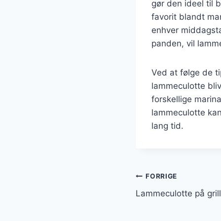
gør den ideel til
favorit blandt ma
enhver middagstab
panden, vil lamme
Ved at følge de ti
lammeculotte bliv
forskellige marin
lammeculotte kan 
lang tid.
Indlægsnavi
FORRIGE
Lammeculotte på grill