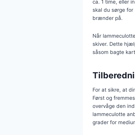
ca. 1 time, eller 
skal du sørge for
brænder på.
Når lammeculotten
skiver. Dette hjæ
såsom bagte karto
Tilberedni
For at sikre, at d
Først og fremmest
overvåge den indr
lammeculotte anb
grader for medium