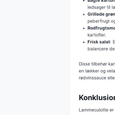
Bagte kartof
ledsager til
Grillede grø
peberfrugt og 
Rodfrugtsm
kartofler.
Frisk salat
: 
balancere de
Disse tilbehør ka
en lækker og vela
rødvinssauce eller
Konklusio
Lammeculotte er e