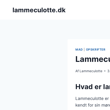
Fortsæt
lammeculotte.dk
til
indhold
MAD
|
OPSKRIFTER
Lammecul
Af
Lammeculotte
3
Hvad er l
Lammeculotte er 
kendt for sin møre