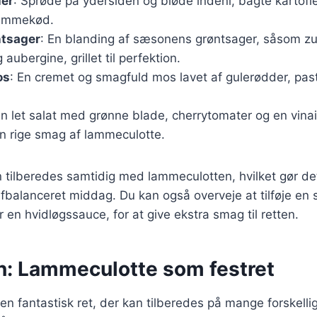
ler
: Sprøde på ydersiden og bløde indeni, bagte kartofle
 lammekød.
ntsager
: En blanding af sæsonens grøntsager, såsom zu
aubergine, grillet til perfektion.
os
: En cremet og smagfuld mos lavet af gulerødder, pas
En let salat med grønne blade, cherrytomater og en vinai
n rige smag af lammeculotte.
n tilberedes samtidig med lammeculotten, hvilket gør de
fbalanceret middag. Du kan også overveje at tilføje en
 en hvidløgssauce, for at give ekstra smag til retten.
n: Lammeculotte som festret
n fantastisk ret, der kan tilberedes på mange forskelli