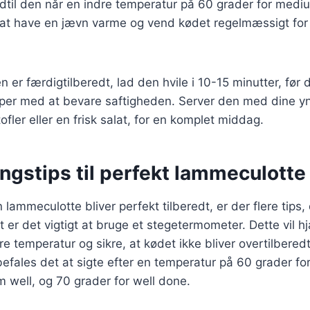
indtil den når en indre temperatur på 60 grader for medium
 at have en jævn varme og vend kødet regelmæssigt for 
 er færdigtilberedt, lad den hvile i 10-15 minutter, før 
lper med at bevare saftigheden. Server den med dine yn
fler eller en frisk salat, for en komplet middag.
ngstips til perfekt lammeculotte
in lammeculotte bliver perfekt tilberedt, er der flere tips,
 er det vigtigt at bruge et stegetermometer. Dette vil h
e temperatur og sikre, at kødet ikke bliver overtilberedt
efales det at sigte efter en temperatur på 60 grader f
 well, og 70 grader for well done.