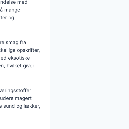
bindelse med
 på mange
tter og
ere smag fra
ellige opskrifter,
med eksotiske
n, hvilket giver
næringsstoffer
kludere magert
e sund og lækker,