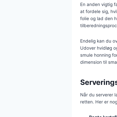
En anden vigtig fa
at fordele sig, h
folie og lad den h
tilberedningspro
Endelig kan du ov
Udover hvidløg og
smule honning for
dimension til sm
Serverings
Når du serverer 
retten. Her er no