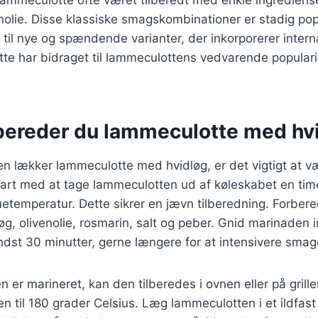
nolie. Disse klassiske smagskombinationer er stadig po
 til nye og spændende varianter, der inkorporerer intern
tte har bidraget til lammeculottens vedvarende populari
bereder du lammeculotte med hv
en lækker lammeculotte med hvidløg, er det vigtigt at 
Start med at tage lammeculotten ud af køleskabet en time
etemperatur. Dette sikrer en jævn tilberedning. Forber
g, olivenolie, rosmarin, salt og peber. Gnid marinaden i
ndst 30 minutter, gerne længere for at intensivere smag
 er marineret, kan den tilberedes i ovnen eller på grill
n til 180 grader Celsius. Læg lammeculotten i et ildfast