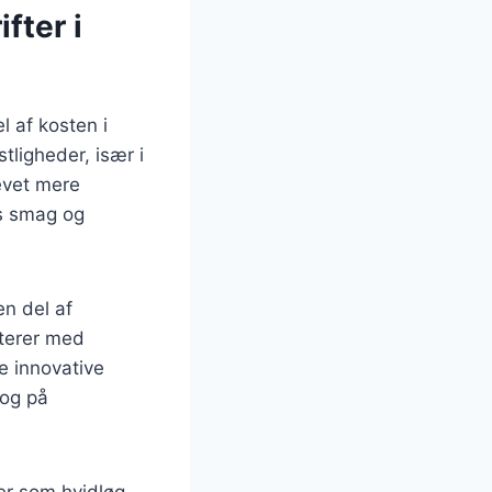
fter i
l af kosten i
tligheder, især i
evet mere
ns smag og
en del af
terer med
ke innovative
 og på
er som hvidløg,