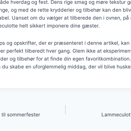
 både hverdag og fest. Dens rige smag og møre tekstur gø
nge, og med de rette krydderier og tilbehør kan den bli
el. Uanset om du vælger at tilberede den i ovnen, på gr
culotte helt sikkert imponere dine gæster.
ps og opskrifter, der er præsenteret i denne artikel, kan 
er perfekt tilberedt hver gang. Glem ikke at eksperime
ader og tilbehør for at finde din egen favoritkombinatio
du skabe en uforglemmelig middag, der vil blive husket
gation
 til sommerfester
Lammeculotte