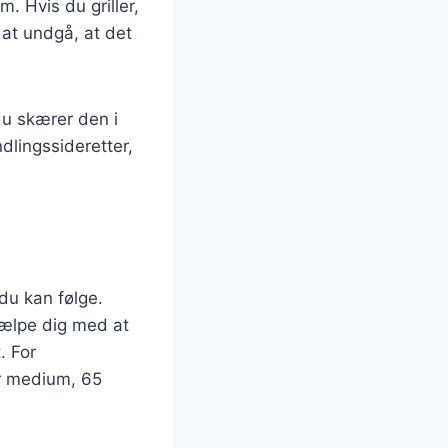
. Hvis du griller,
at undgå, at det
du skærer den i
dlingssideretter,
 du kan følge.
jælpe dig med at
. For
or medium, 65