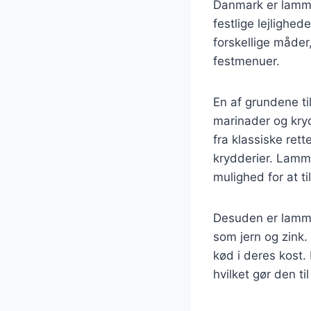
Danmark er lamme
festlige lejlighe
forskellige måder
festmenuer.
En af grundene ti
marinader og kryd
fra klassiske ret
krydderier. Lamme
mulighed for at t
Desuden er lammec
som jern og zink.
kød i deres kost
hvilket gør den ti