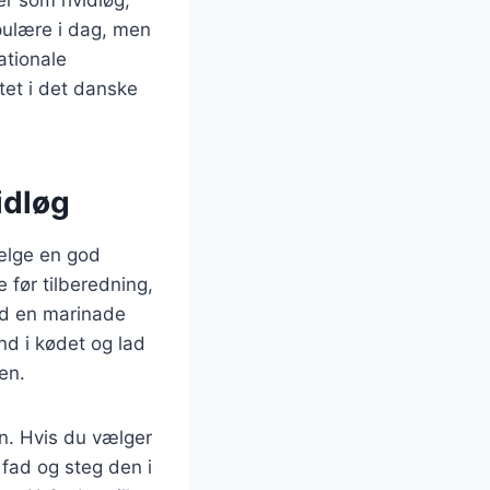
pulære i dag, men
ationale
tet i det danske
idløg
vælge en god
 før tilberedning,
ed en marinade
nd i kødet og lad
en.
en. Hvis du vælger
 fad og steg den i