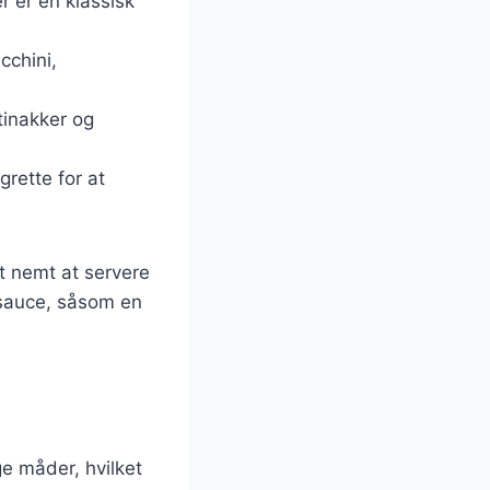
r er en klassisk
cchini,
tinakker og
grette for at
t nemt at servere
 sauce, såsom en
ge måder, hvilket