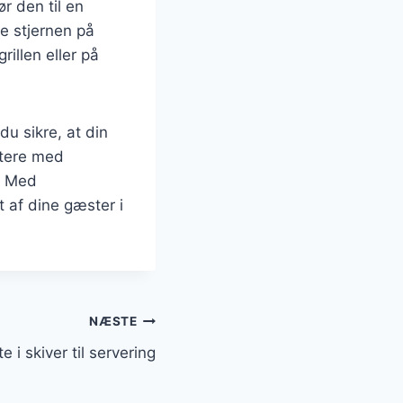
r den til en
ve stjernen på
illen eller på
du sikre, at din
ntere med
n. Med
 af dine gæster i
NÆSTE
 i skiver til servering