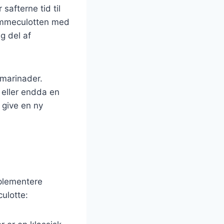
 safterne tid til
 lammeculotten med
ig del af
 marinader.
 eller endda en
 give en ny
mplementere
ulotte: