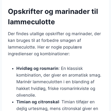
Opskrifter og marinader til
lammeculotte
Der findes utallige opskrifter og marinader, der
kan bruges til at forbedre smagen af
lammeculotte. Her er nogle populære
ingredienser og kombinationer:
Hvidløg og rosmarin
: En klassisk
kombination, der giver en aromatisk smag.
Marinér lammeculotten i en blanding af
hakket hvidløg, friske rosmarinkviste og
olivenolie.
Timian og citronskal
: Timian tilføjer en
dejlig urtesmag, mens citronskal giver en