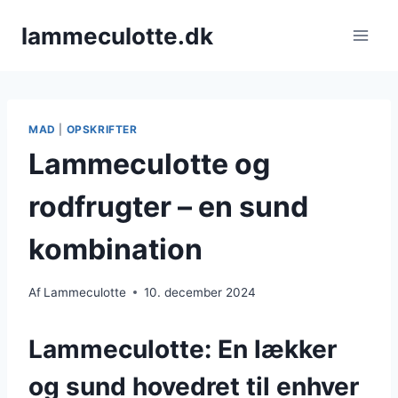
Fortsæt
lammeculotte.dk
til
indhold
MAD
|
OPSKRIFTER
Lammeculotte og
rodfrugter – en sund
kombination
Af
Lammeculotte
10. december 2024
Lammeculotte: En lækker
og sund hovedret til enhver