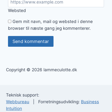
Websted
Gem mit navn, mail og websted i denne
browser til næste gang jeg kommenterer.
Copyright © 2026 lammeculotte.dk
Teknisk support:
Webbureau
| Forretningsudvikling:
Business
Intuition