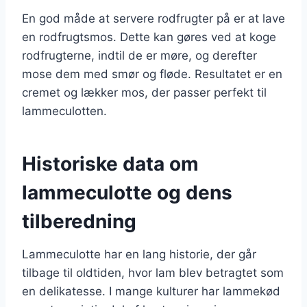
En god måde at servere rodfrugter på er at lave
en rodfrugtsmos. Dette kan gøres ved at koge
rodfrugterne, indtil de er møre, og derefter
mose dem med smør og fløde. Resultatet er en
cremet og lækker mos, der passer perfekt til
lammeculotten.
Historiske data om
lammeculotte og dens
tilberedning
Lammeculotte har en lang historie, der går
tilbage til oldtiden, hvor lam blev betragtet som
en delikatesse. I mange kulturer har lammekød