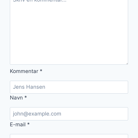
Kommentar
*
Navn
*
E-mail
*