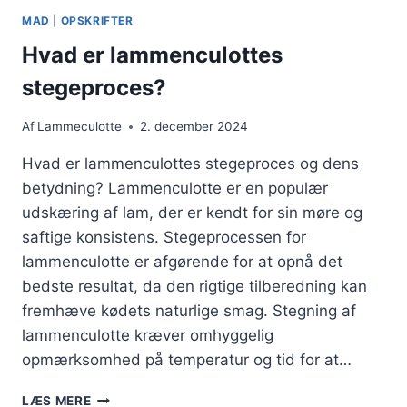
OPSKRIFT
MAD
|
OPSKRIFTER
Hvad er lammenculottes
stegeproces?
Af
Lammeculotte
2. december 2024
Hvad er lammenculottes stegeproces og dens
betydning? Lammenculotte er en populær
udskæring af lam, der er kendt for sin møre og
saftige konsistens. Stegeprocessen for
lammenculotte er afgørende for at opnå det
bedste resultat, da den rigtige tilberedning kan
fremhæve kødets naturlige smag. Stegning af
lammenculotte kræver omhyggelig
opmærksomhed på temperatur og tid for at…
HVAD
LÆS MERE