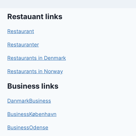
Restauant links
Restaurant
Restauranter
Restaurants in Denmark
Restaurants in Norway
Business links
DanmarkBusiness
BusinessKøbenhavn
BusinessOdense