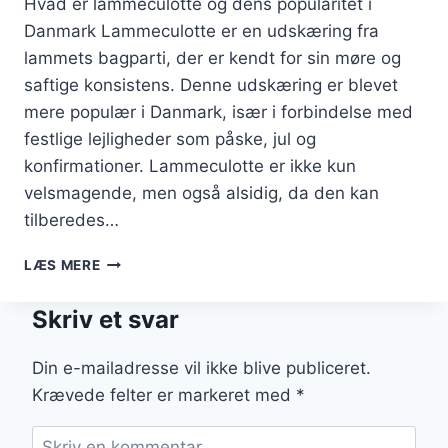
Hvad er lammeculotte og dens popularitet i
Danmark Lammeculotte er en udskæring fra
lammets bagparti, der er kendt for sin møre og
saftige konsistens. Denne udskæring er blevet
mere populær i Danmark, især i forbindelse med
festlige lejligheder som påske, jul og
konfirmationer. Lammeculotte er ikke kun
velsmagende, men også alsidig, da den kan
tilberedes…
LAMMECULOTTE
LÆS MERE
SMØRRET
MED
Skriv et svar
URTER
FOR
EKSTRA
Din e-mailadresse vil ikke blive publiceret.
SMAG
Krævede felter er markeret med
*