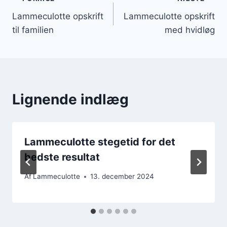
Indlægsnavigation
Lammeculotte opskrift
Lammeculotte opskrift
til familien
med hvidløg
Lignende indlæg
Lammeculotte stegetid for det
bedste resultat
Af
Lammeculotte
13. december 2024