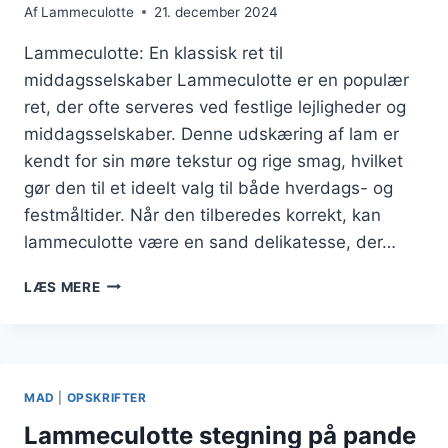
Af
Lammeculotte
21. december 2024
Lammeculotte: En klassisk ret til
middagsselskaber Lammeculotte er en populær
ret, der ofte serveres ved festlige lejligheder og
middagsselskaber. Denne udskæring af lam er
kendt for sin møre tekstur og rige smag, hvilket
gør den til et ideelt valg til både hverdags- og
festmåltider. Når den tilberedes korrekt, kan
lammeculotte være en sand delikatesse, der…
LAMMECULOTTE
LÆS MERE
MED
RØDVINSSAUCE
PÅ
MIDDAGSSELSKAB
MAD
|
OPSKRIFTER
Lammeculotte stegning på pande