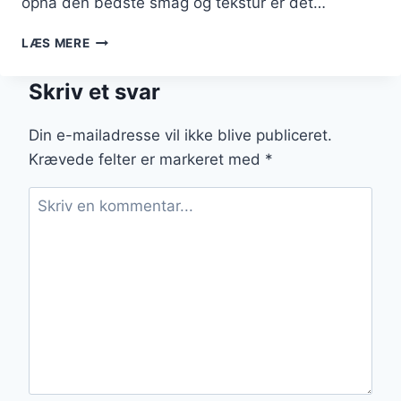
opnå den bedste smag og tekstur er det…
LAMMECULOTTE
LÆS MERE
STEGETID
FOR
Skriv et svar
DEN
BEDSTE
SAFTIGHED
Din e-mailadresse vil ikke blive publiceret.
Krævede felter er markeret med
*