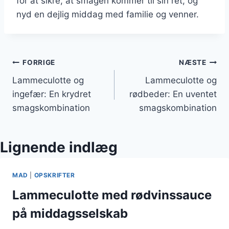
for at sikre, at smagen kommer til sin ret, og
nyd en dejlig middag med familie og venner.
Indlægsnavigation
FORRIGE
NÆSTE
Lammeculotte og
Lammeculotte og
ingefær: En krydret
rødbeder: En uventet
smagskombination
smagskombination
Lignende indlæg
MAD
|
OPSKRIFTER
Lammeculotte med rødvinssauce
på middagsselskab