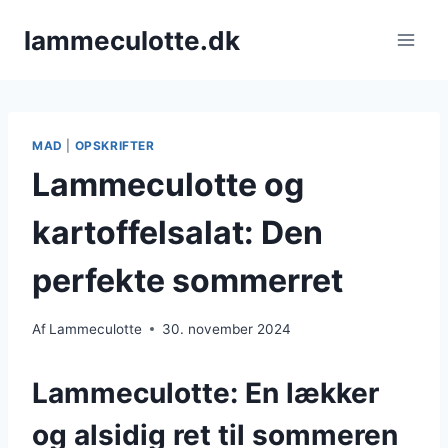
Fortsæt
lammeculotte.dk
til
indhold
MAD
|
OPSKRIFTER
Lammeculotte og
kartoffelsalat: Den
perfekte sommerret
Af
Lammeculotte
30. november 2024
Lammeculotte: En lækker
og alsidig ret til sommeren