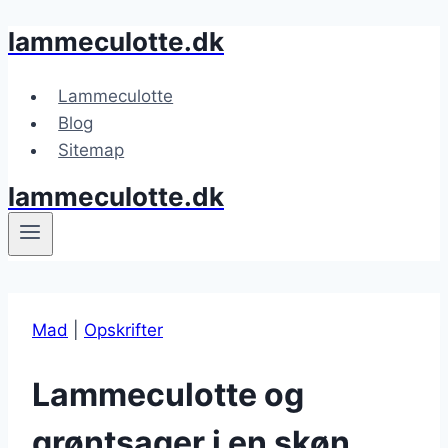
lammeculotte.dk
Fortsæt
til
indhold
Lammeculotte
Blog
Sitemap
lammeculotte.dk
Mad
|
Opskrifter
Lammeculotte og
grøntsager i en skøn