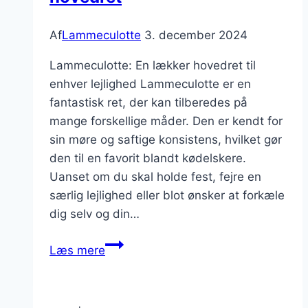
Af
Lammeculotte
3. december 2024
Lammeculotte: En lækker hovedret til
enhver lejlighed Lammeculotte er en
fantastisk ret, der kan tilberedes på
mange forskellige måder. Den er kendt for
sin møre og saftige konsistens, hvilket gør
den til en favorit blandt kødelskere.
Uanset om du skal holde fest, fejre en
særlig lejlighed eller blot ønsker at forkæle
dig selv og din…
Lammeculotte
Læs mere
perfekt
som
hovedret