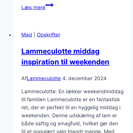
Lammeculotte
Læs mere
stegning
på
pande
Mad
|
Opskrifter
med
grønne
Lammeculotte middag
bønner
inspiration til weekenden
Af
Lammeculotte
4. december 2024
Lammeculotte: En lækker weekendmiddag
til familien Lammeculotte er en fantastisk
ret, der er perfekt til en hyggelig middag i
weekenden. Denne udskæring af lam er
både saftig og smagfuld, hvilket gør den
til et populært valg blandt mange. Med