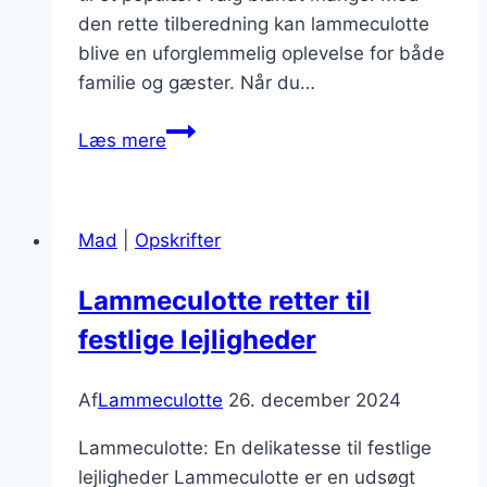
den rette tilberedning kan lammeculotte
blive en uforglemmelig oplevelse for både
familie og gæster. Når du…
Lammeculotte
Læs mere
middag
inspiration
til
Mad
|
Opskrifter
weekenden
Lammeculotte retter til
festlige lejligheder
Af
Lammeculotte
26. december 2024
Lammeculotte: En delikatesse til festlige
lejligheder Lammeculotte er en udsøgt