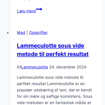
Lammeculotte
Læs mere
og
grøntsager
til
Mad
|
Opskrifter
familiemiddag
Lammeculotte sous vide
metode til perfekt resultat
Af
Lammeculotte
24. december 2024
Lammeculotte sous vide metode til
perfekt resultat Lammeculotte er en
populær udskæring af lam, der er kendt
for sin møre og saftige konsistens. Sous
vide-metoden er en fantastisk måde at