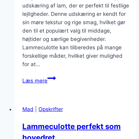
udskæring af lam, der er perfekt til festlige
lejligheder. Denne udskæring er kendt for
sin møre tekstur og rige smag, hvilket gør
den til et populært valg til middage,
højtider og særlige begivenheder.
Lammeculotte kan tilberedes på mange
forskellige måder, hvilket giver mulighed
for at…
Lammeculotte
Læs mere
retter
til
festlige
Mad
|
Opskrifter
lejligheder
Lammeculotte perfekt som
hovedret