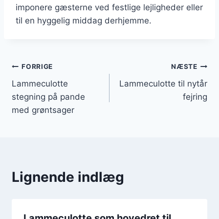
imponere gæsterne ved festlige lejligheder eller
til en hyggelig middag derhjemme.
Indlægsnavigation
FORRIGE
NÆSTE
Lammeculotte
Lammeculotte til nytår
stegning på pande
fejring
med grøntsager
Lignende indlæg
Lammeculotte som hovedret til