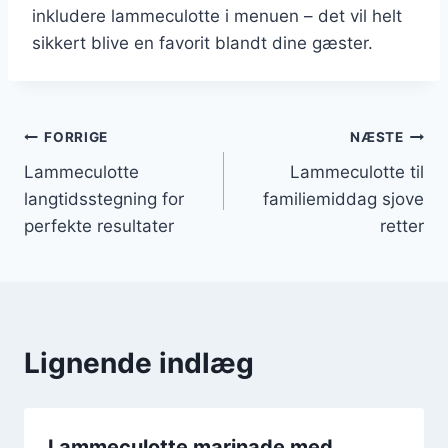
inkludere lammeculotte i menuen – det vil helt
sikkert blive en favorit blandt dine gæster.
Indlægsnavigation
FORRIGE
NÆSTE
Lammeculotte
Lammeculotte til
langtidsstegning for
familiemiddag sjove
perfekte resultater
retter
Lignende indlæg
Lammeculotte marinade med