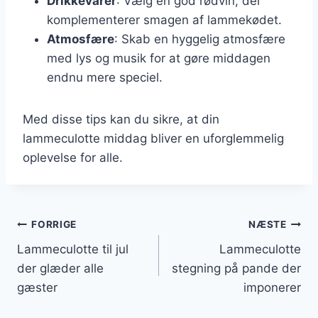
Drikkevarer
: Vælg en god rødvin, der
komplementerer smagen af lammekødet.
Atmosfære
: Skab en hyggelig atmosfære
med lys og musik for at gøre middagen
endnu mere speciel.
Med disse tips kan du sikre, at din
lammeculotte middag bliver en uforglemmelig
oplevelse for alle.
Indlægsnavigation
FORRIGE
NÆSTE
Lammeculotte til jul
Lammeculotte
der glæder alle
stegning på pande der
gæster
imponerer