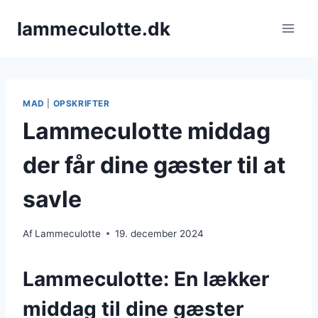
Fortsæt
lammeculotte.dk
til
indhold
MAD
|
OPSKRIFTER
Lammeculotte middag
der får dine gæster til at
savle
Af
Lammeculotte
19. december 2024
Lammeculotte: En lækker
middag til dine gæster