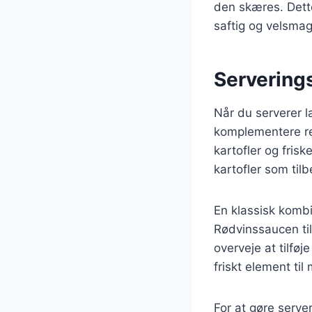
den skæres. Dette 
saftig og velsmag
Servering
Når du serverer la
komplementere re
kartofler og fris
kartofler som tilb
En klassisk komb
Rødvinssaucen til
overveje at tilføj
friskt element til 
For at gøre serve