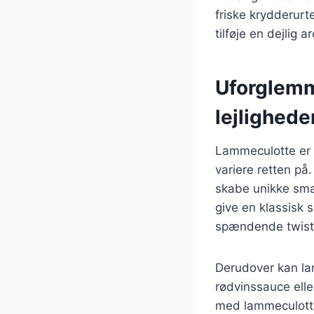
friske krydderurt
tilføje en dejlig a
Uforglemme
lejlighede
Lammeculotte er e
variere retten på
skabe unikke sma
give en klassisk 
spændende twist
Derudover kan la
rødvinssauce ell
med lammeculotten 