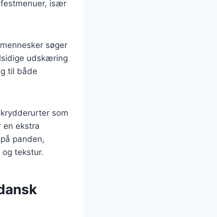
 festmenuer, især
e mennesker søger
alsidige udskæring
g til både
 krydderurter som
r en ekstra
r på panden,
 og tekstur.
 dansk