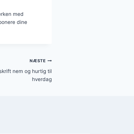
lerken med
mponere dine
NÆSTE
rift nem og hurtig til
hverdag