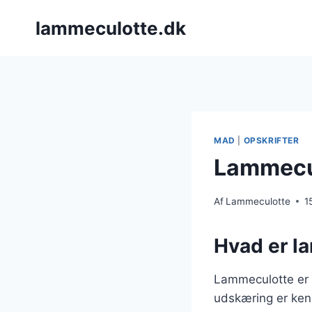
Fortsæt
lammeculotte.dk
til
indhold
MAD
|
OPSKRIFTER
Lammecul
Af
Lammeculotte
1
Hvad er l
Lammeculotte er 
udskæring er kend