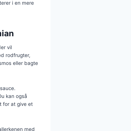
lterer i en mere
mian
er vil
d rodfrugter,
tsmos eller bagte
ssauce.
 Du kan også
 for at give et
tallerkenen med