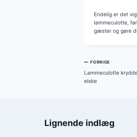
Endelig er det vi
lammeculotte, far
gæster og gøre d
Indlægsnavi
FORRIGE
Lammeculotte krydderi
elske
Lignende indlæg