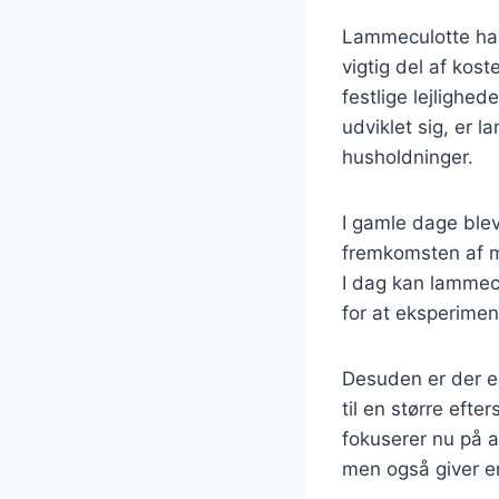
Lammeculotte har 
vigtig del af kost
festlige lejlighe
udviklet sig, er 
husholdninger.
I gamle dage blev
fremkomsten af m
I dag kan lammecul
for at eksperimen
Desuden er der en
til en større eft
fokuserer nu på a
men også giver e