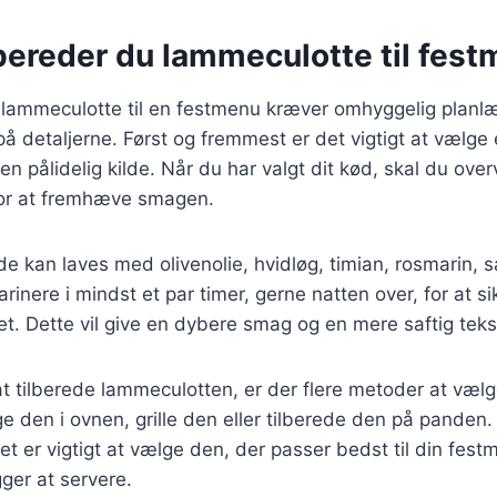
bereder du lammeculotte til fes
 lammeculotte til en festmenu kræver omhyggelig planl
etaljerne. Først og fremmest er det vigtigt at vælge e
en pålidelig kilde. Når du har valgt dit kød, skal du ove
 for at fremhæve smagen.
e kan laves med olivenolie, hvidløg, timian, rosmarin, s
inere i mindst et par timer, gerne natten over, for at s
et. Dette vil give en dybere smag og en mere saftig teks
l at tilberede lammeculotten, er der flere metoder at væl
e den i ovnen, grille den eller tilberede den på panden
det er vigtigt at vælge den, der passer bedst til din fes
gger at servere.