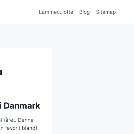
Lammeculotte
Blog
Sitemap
u
 i Danmark
f låret. Denne
n favorit blandt