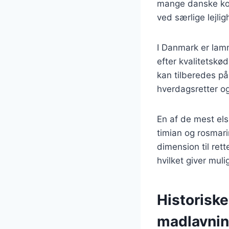
mange danske kok
ved særlige lejli
I Danmark er lam
efter kvalitetskø
kan tilberedes på 
hverdagsretter og
En af de mest el
timian og rosmari
dimension til ret
hvilket giver mul
Historisk
madlavni