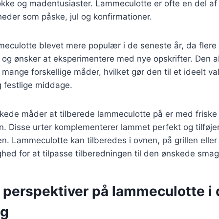
ke og madentusiaster. Lammeculotte er ofte en del af
gheder som påske, jul og konfirmationer.
meculotte blevet mere populær i de seneste år, da fler
d og ønsker at eksperimentere med nye opskrifter. Den 
mange forskellige måder, hvilket gør den til et ideelt val
 festlige middage.
skede måder at tilberede lammeculotte på er med friske
n. Disse urter komplementerer lammet perfekt og tilføje
ten. Lammeculotte kan tilberedes i ovnen, på grillen elle
ighed for at tilpasse tilberedningen til den ønskede smag
e perspektiver på lammeculotte i
ng