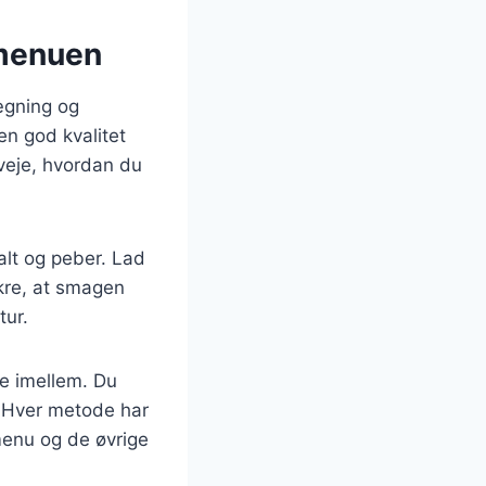
tmenuen
ægning og
n god kvalitet
rveje, hvordan du
alt og peber. Lad
ikre, at smagen
tur.
ge imellem. Du
. Hver metode har
tmenu og de øvrige