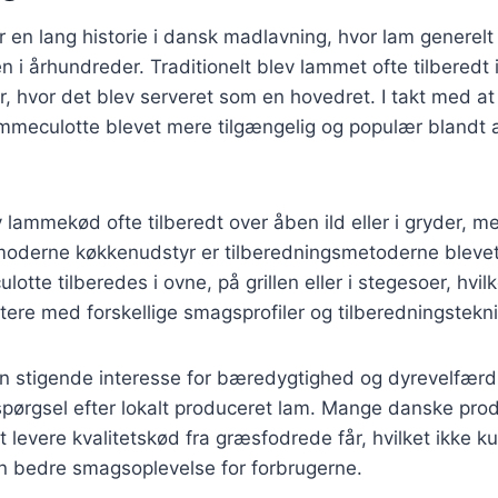
en lang historie i dansk madlavning, hvor lam generelt
en i århundreder. Traditionelt blev lammet ofte tilberedt
der, hvor det blev serveret som en hovedret. I takt med a
lammeculotte blevet mere tilgængelig og populær blandt 
 lammekød ofte tilberedt over åben ild eller i gryder, 
oderne køkkenudstyr er tilberedningsmetoderne blevet
otte tilberedes i ovne, på grillen eller i stegesoer, hvil
tere med forskellige smagsprofiler og tilberedningstekni
 stigende interesse for bæredygtighed og dyrevelfærd, 
erspørgsel efter lokalt produceret lam. Mange danske pro
t levere kvalitetskød fra græsfodrede får, hvilket ikke 
n bedre smagsoplevelse for forbrugerne.