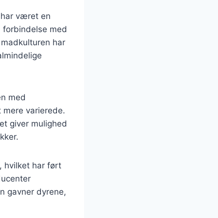
 har været en
 i forbindelse med
t madkulturen har
almindelige
men med
 mere varierede.
ket giver mulighed
kker.
hvilket har ført
ducenter
kun gavner dyrene,