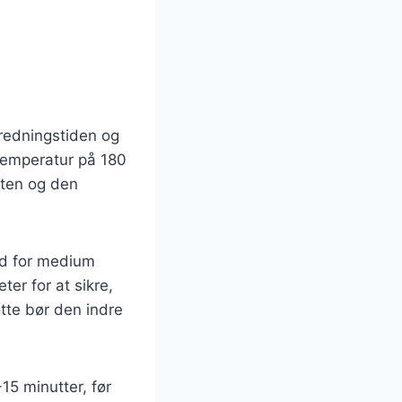
eredningstiden og
temperatur på 180
tten og den
ød for medium
er for at sikre,
tte bør den indre
15 minutter, før