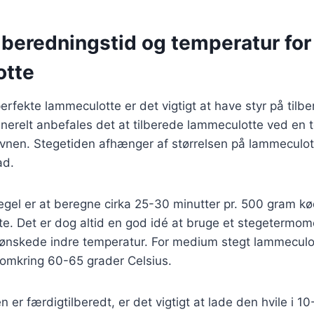
lberedningstid og temperatur for
otte
erfekte lammeculotte er det vigtigt at have styr på tilb
nerelt anbefales det at tilberede lammeculotte ved en 
 ovnen. Stegetiden afhænger af størrelsen på lammeculo
ad.
egel er at beregne cirka 25-30 minutter pr. 500 gram k
e. Det er dog altid en god idé at bruge et stegetermomet
 ønskede indre temperatur. For medium stegt lammeculo
omkring 60-65 grader Celsius.
er færdigtilberedt, er det vigtigt at lade den hvile i 10-