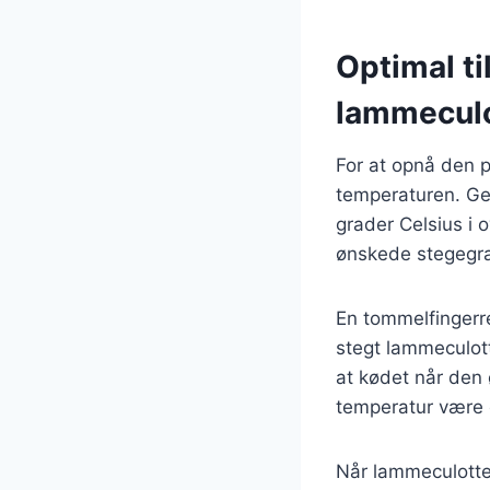
Optimal ti
lammecul
For at opnå den p
temperaturen. Ge
grader Celsius i
ønskede stegegr
En tommelfingerr
stegt lammeculott
at kødet når den
temperatur være 
Når lammeculotten 