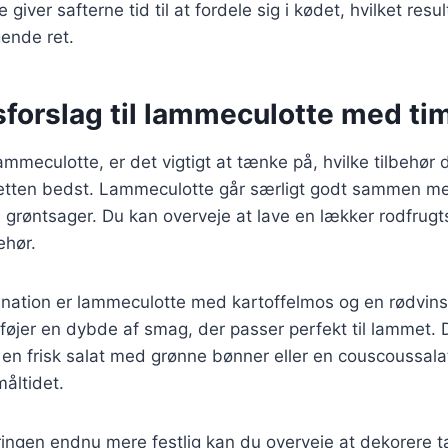
giver safterne tid til at fordele sig i kødet, hvilket resu
ende ret.
sforslag til lammeculotte med ti
mmeculotte, er det vigtigt at tænke på, hvilke tilbehør d
tten bedst. Lammeculotte går særligt godt sammen me
ke grøntsager. Du kan overveje at lave en lækker rodfrug
ehør.
ination er lammeculotte med kartoffelmos og en rødvin
føjer en dybde af smag, der passer perfekt til lammet.
e en frisk salat med grønne bønner eller en couscoussalat
måltidet.
ringen endnu mere festlig kan du overveje at dekorere 