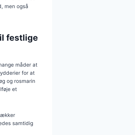
ud, men også
 festlige
r mange måder at
ydderier for at
øg og rosmarin
føje et
lækker
redes samtidig