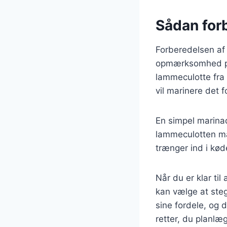
Sådan for
Forberedelsen af
opmærksomhed på d
lammeculotte fra 
vil marinere det
En simpel marinad
lammeculotten mar
trænger ind i kød
Når du er klar ti
kan vælge at steg
sine fordele, og 
retter, du planlæ