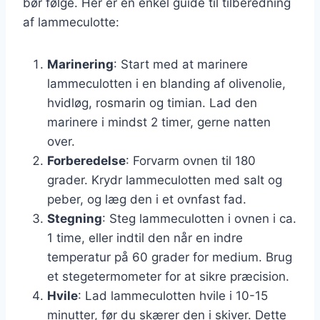
bør følge. Her er en enkel guide til tilberedning
af lammeculotte:
Marinering
: Start med at marinere
lammeculotten i en blanding af olivenolie,
hvidløg, rosmarin og timian. Lad den
marinere i mindst 2 timer, gerne natten
over.
Forberedelse
: Forvarm ovnen til 180
grader. Krydr lammeculotten med salt og
peber, og læg den i et ovnfast fad.
Stegning
: Steg lammeculotten i ovnen i ca.
1 time, eller indtil den når en indre
temperatur på 60 grader for medium. Brug
et stegetermometer for at sikre præcision.
Hvile
: Lad lammeculotten hvile i 10-15
minutter, før du skærer den i skiver. Dette