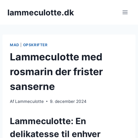
Fortsæt
lammeculotte.dk
til
indhold
MAD
|
OPSKRIFTER
Lammeculotte med
rosmarin der frister
sanserne
Af
Lammeculotte
9. december 2024
Lammeculotte: En
delikatesse til enhver