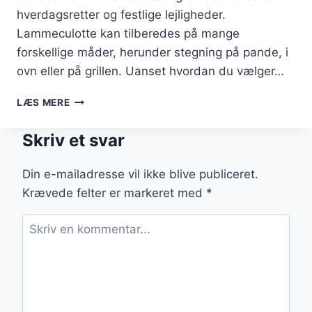
hverdagsretter og festlige lejligheder.
Lammeculotte kan tilberedes på mange
forskellige måder, herunder stegning på pande, i
ovn eller på grillen. Uanset hvordan du vælger…
LAMMECULOTTE
LÆS MERE
STEGNING
PÅ
Skriv et svar
PANDE
I
10
Din e-mailadresse vil ikke blive publiceret.
ENKLE
Krævede felter er markeret med
*
TRIN