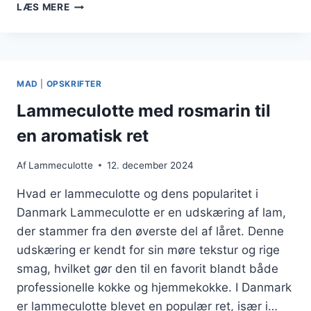
LAMMECULOTTE
LÆS MERE
TIL
FESTLIG
MIDDAG
MED
VENNERNE
MAD
|
OPSKRIFTER
Lammeculotte med rosmarin til
en aromatisk ret
Af
Lammeculotte
12. december 2024
Hvad er lammeculotte og dens popularitet i
Danmark Lammeculotte er en udskæring af lam,
der stammer fra den øverste del af låret. Denne
udskæring er kendt for sin møre tekstur og rige
smag, hvilket gør den til en favorit blandt både
professionelle kokke og hjemmekokke. I Danmark
er lammeculotte blevet en populær ret, især i…