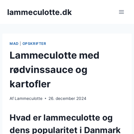
Fortsæt
lammeculotte.dk
til
indhold
MAD
|
OPSKRIFTER
Lammeculotte med
rødvinssauce og
kartofler
Af
Lammeculotte
26. december 2024
Hvad er lammeculotte og
dens popularitet i Danmark