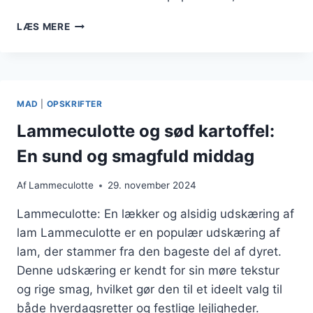
LAMMECULOTTE
LÆS MERE
MED
ROSMARIN
TIL
EN
AROMATISK
MAD
|
OPSKRIFTER
RET
Lammeculotte og sød kartoffel:
En sund og smagfuld middag
Af
Lammeculotte
29. november 2024
Lammeculotte: En lækker og alsidig udskæring af
lam Lammeculotte er en populær udskæring af
lam, der stammer fra den bageste del af dyret.
Denne udskæring er kendt for sin møre tekstur
og rige smag, hvilket gør den til et ideelt valg til
både hverdagsretter og festlige lejligheder.