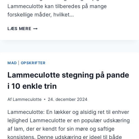
Lammeculotte kan tilberedes på mange
forskellige måder, hvilket…
LAMMECULOTTE
LÆS MERE
OG
SØD
KARTOFFEL:
EN
SUND
MAD
|
OPSKRIFTER
OG
SMAGFULD
Lammeculotte stegning på pande
MIDDAG
i 10 enkle trin
Af
Lammeculotte
24. december 2024
Lammeculotte: En lækker og alsidig ret til enhver
lejlighed Lammeculotte er en populær udskæring
af lam, der er kendt for sin møre og saftige
konsistens. Denne udskæring er ideel til både