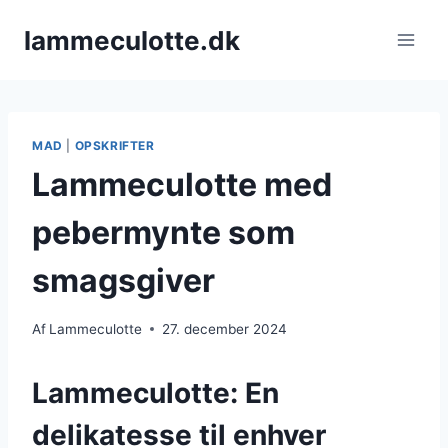
Fortsæt
lammeculotte.dk
til
indhold
MAD
|
OPSKRIFTER
Lammeculotte med
pebermynte som
smagsgiver
Af
Lammeculotte
27. december 2024
Lammeculotte: En
delikatesse til enhver