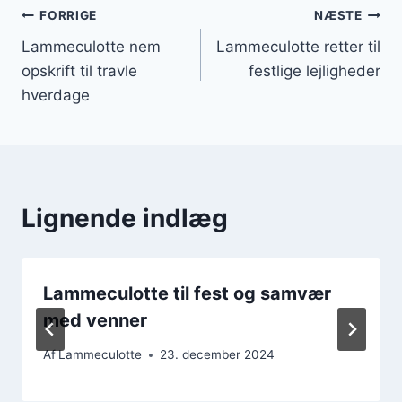
Indlægsnavigation
FORRIGE
NÆSTE
Lammeculotte nem
Lammeculotte retter til
opskrift til travle
festlige lejligheder
hverdage
Lignende indlæg
Lammeculotte til fest og samvær
med venner
Af
Lammeculotte
23. december 2024