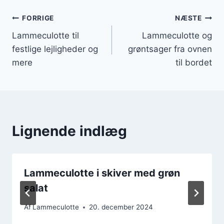
Indlægsnavigation
FORRIGE
NÆSTE
Lammeculotte til
Lammeculotte og
festlige lejligheder og
grøntsager fra ovnen
mere
til bordet
Lignende indlæg
Lammeculotte i skiver med grøn
salat
Af
Lammeculotte
20. december 2024