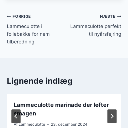
Indlægsnavigation
FORRIGE
NÆSTE
Lammeculotte i
Lammeculotte perfekt
foliebakke for nem
til nyårsfejring
tilberedning
Lignende indlæg
Lammeculotte marinade der løfter
smagen
Af
Lammeculotte
23. december 2024