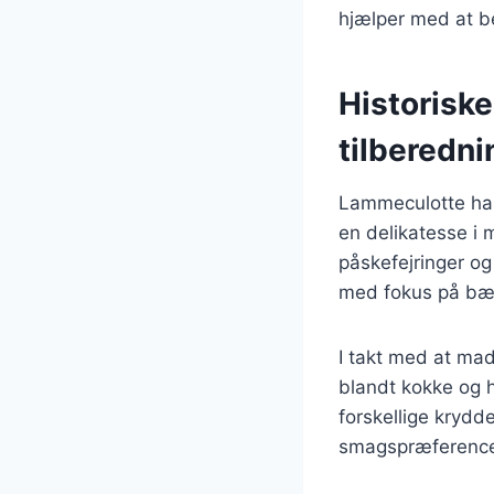
hjælper med at b
Historisk
tilberedni
Lammeculotte har 
en delikatesse i 
påskefejringer og
med fokus på bæ
I takt med at mad
blandt kokke og 
forskellige krydde
smagspræference