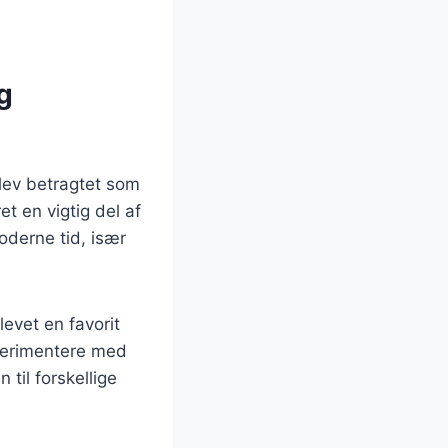
g
blev betragtet som
t en vigtig del af
oderne tid, især
levet en favorit
perimentere med
 til forskellige