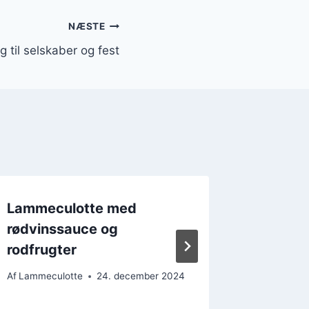
NÆSTE
til selskaber og fest
Lammeculotte med
Lammec
rødvinssauce og
middags
rodfrugter
konfirm
Af
Lammeculotte
24. december 2024
Af
Lammecu