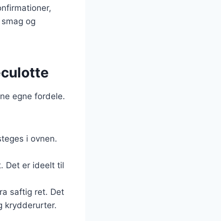
onfirmationer,
e smag og
eculotte
ne egne fordele.
steges i ovnen.
. Det er ideelt til
a saftig ret. Det
g krydderurter.