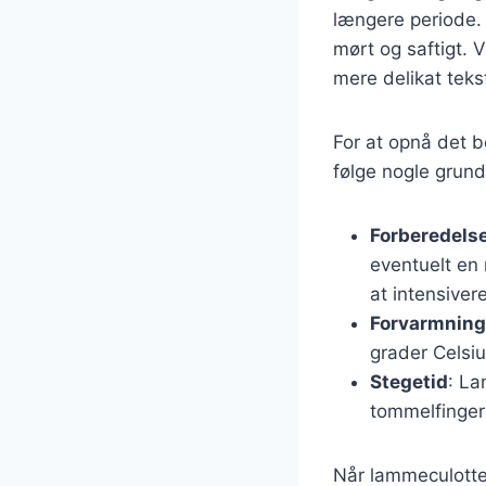
længere periode. 
mørt og saftigt. 
mere delikat teks
For at opnå det b
følge nogle grun
Forberedelse
eventuelt en 
at intensive
Forvarmning
grader Celsiu
Stegetid
: La
tommelfingerr
Når lammeculotten