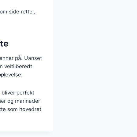
som side retter,
te
venner på. Uanset
n veltilberedt
oplevelse.
bliver perfekt
rier og marinader
otte som hovedret