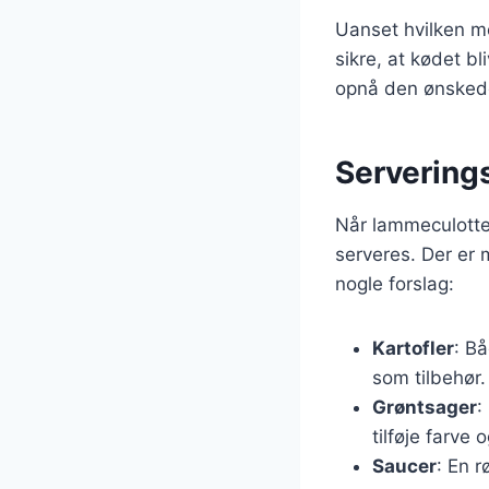
Uanset hvilken me
sikre, at kødet bl
opnå den ønskede
Serverings
Når lammeculotte 
serveres. Der er 
nogle forslag:
Kartofler
: B
som tilbehør.
Grøntsager
:
tilføje farve 
Saucer
: En r