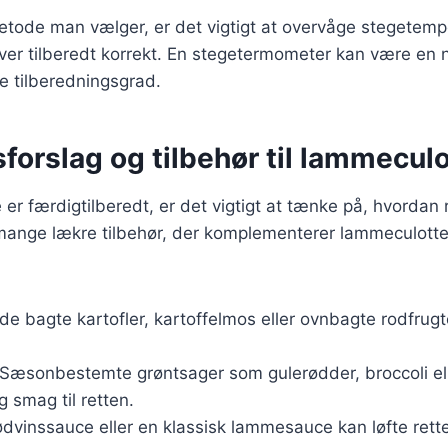
tode man vælger, er det vigtigt at overvåge stegetempe
iver tilberedt korrekt. En stegetermometer kan være en ny
 tilberedningsgrad.
forslag og tilbehør til lammecul
er færdigtilberedt, er det vigtigt at tænke på, hvordan 
mange lækre tilbehør, der komplementerer lammeculotte 
åde bagte kartofler, kartoffelmos eller ovnbagte rodfrug
 Sæsonbestemte grøntsager som gulerødder, broccoli el
og smag til retten.
ødvinssauce eller en klassisk lammesauce kan løfte rette