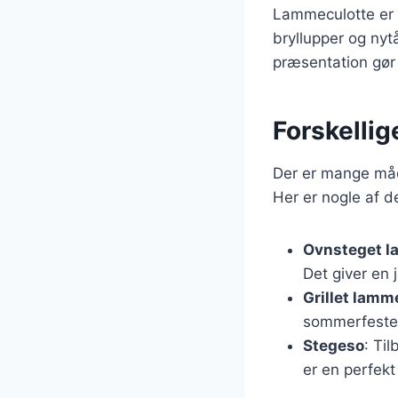
Lammeculotte er o
bryllupper og ny
præsentation gør d
Forskellig
Der er mange måd
Her er nogle af 
Ovnsteget l
Det giver en 
Grillet lamm
sommerfeste
Stegeso
: Ti
er en perfekt