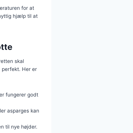
raturen for at
ttig hjælp til at
otte
retten skal
perfekt. Her er
ter fungerer godt
ler asparges kan
n til nye højder.