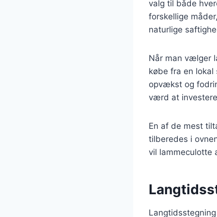
valg til både hve
forskellige måder
naturlige saftigh
Når man vælger la
købe fra en lokal 
opvækst og fodrin
værd at investere
En af de mest til
tilberedes i ovne
vil lammeculotte 
Langtidss
Langtidsstegning 