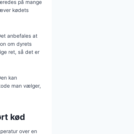
ilberedes på mange
hæver kødets
Det anbefales at
tion om dyrets
ge ret, så det er
Den kan
etode man vælger,
rt kød
mperatur over en