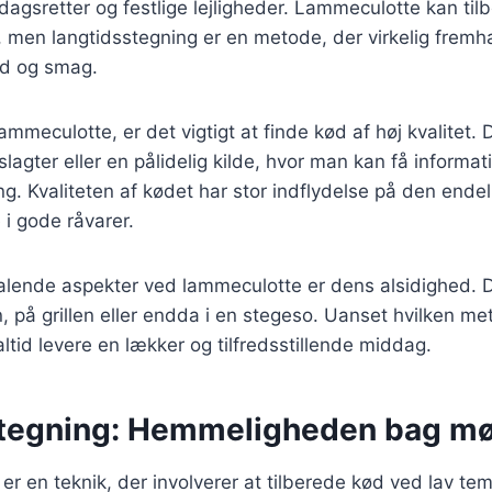
rdagsretter og festlige lejligheder. Lammeculotte kan t
, men langtidsstegning er en metode, der virkelig frem
ed og smag.
mmeculotte, er det vigtigt at finde kød af høj kvalitet. 
slagter eller en pålidelig kilde, hvor man kan få informa
g. Kvaliteten af kødet har stor indflydelse på den endeli
 i gode råvarer.
talende aspekter ved lammeculotte er dens alsidighed. 
n, på grillen eller endda i en stegeso. Uanset hvilken m
altid levere en lækker og tilfredsstillende middag.
tegning: Hemmeligheden bag mø
er en teknik, der involverer at tilberede kød ved lav te