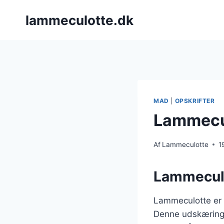
Fortsæt
lammeculotte.dk
til
indhold
MAD
|
OPSKRIFTER
Lammecul
Af
Lammeculotte
1
Lammeculo
Lammeculotte er 
Denne udskæring e