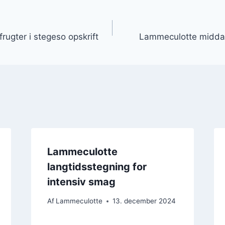
gation
ugter i stegeso opskrift
Lammeculotte middag 
Lammeculotte
langtidsstegning for
intensiv smag
Af
Lammeculotte
13. december 2024