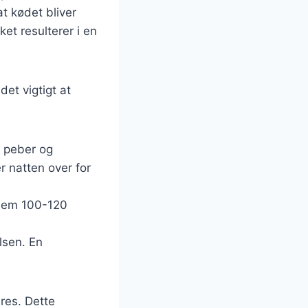
t kødet bliver
et resulterer i en
et vigtigt at
, peber og
r natten over for
ellem 100-120
lsen. En
res. Dette