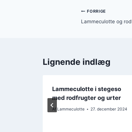
Indlægsnavi
FORRIGE
Lammeculotte og rodfr
Lignende indlæg
d
Lammeculotte i stegeso
ter
med rodfrugter og urter
ember 2024
Af
Lammeculotte
27. december 2024