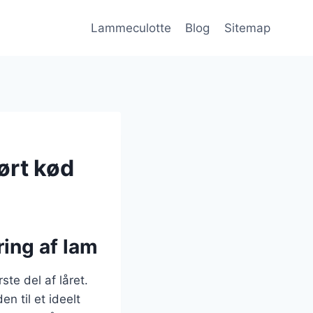
Lammeculotte
Blog
Sitemap
ørt kød
ing af lam
te del af låret.
n til et ideelt