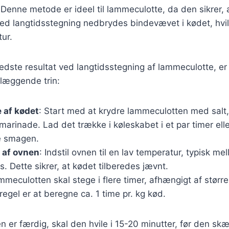
Denne metode er ideel til lammeculotte, da den sikrer, a
Ved langtidsstegning nedbrydes bindevævet i kødet, hvilk
tur.
edste resultat ved langtidsstegning af lammeculotte, er d
dlæggende trin:
 af kødet
: Start med at krydre lammeculotten med salt
marinade. Lad det trække i køleskabet i et par timer elle
re smagen.
 af ovnen
: Indstil ovnen til en lav temperatur, typisk m
s. Dette sikrer, at kødet tilberedes jævnt.
mmeculotten skal stege i flere timer, afhængigt af større
egel er at beregne ca. 1 time pr. kg kød.
 er færdig, skal den hvile i 15-20 minutter, før den skæ