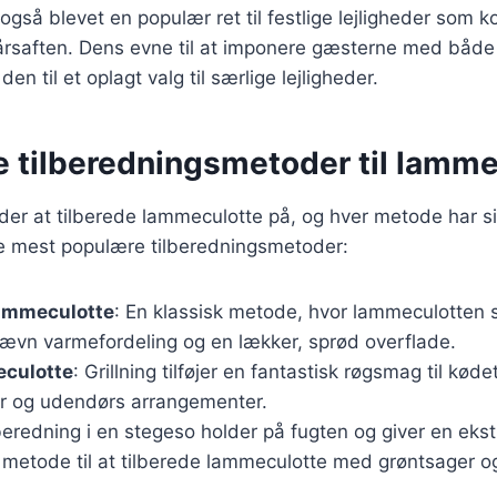
gså blevet en populær ret til festlige lejligheder som k
tårsaften. Dens evne til at imponere gæsterne med båd
en til et oplagt valg til særlige lejligheder.
e tilberedningsmetoder til lamm
er at tilberede lammeculotte på, og hver metode har si
de mest populære tilberedningsmetoder:
ammeculotte
: En klassisk metode, hvor lammeculotten 
jævn varmefordeling og en lækker, sprød overflade.
eculotte
: Grillning tilføjer en fantastisk røgsmag til kødet
r og udendørs arrangementer.
lberedning i en stegeso holder på fugten og giver en ekstr
 metode til at tilberede lammeculotte med grøntsager o