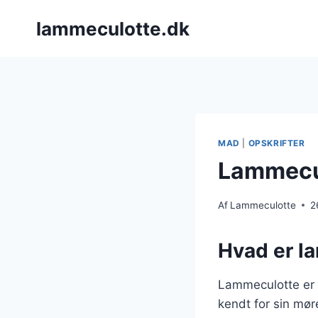
Fortsæt
lammeculotte.dk
til
indhold
MAD
|
OPSKRIFTER
Lammecul
Af
Lammeculotte
2
Hvad er l
Lammeculotte er 
kendt for sin mør