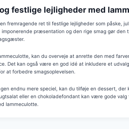
og festlige lejligheder med lam
n fremragende ret til festlige lejligheder som påske, jul 
 imponerende præsentation og den rige smag gør den ti
dagsgæster.
lammeculotte, kan du overveje at anrette den med farve
e. Det kan også være en god idé at inkludere et udvalg 
, for at forbedre smagsoplevelsen.
agen endnu mere speciel, kan du tilføje en dessert, de
frugtsalat eller en chokoladefondant kan være gode valg ti
ed lammeculotte.