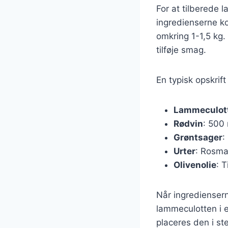
For at tilberede 
ingredienserne ko
omkring 1-1,5 kg. 
tilføje smag.
En typisk opskrif
Lammeculot
Rødvin
: 500 
Grøntsager
:
Urter
: Rosma
Olivenolie
: T
Når ingrediensern
lammeculotten i e
placeres den i s