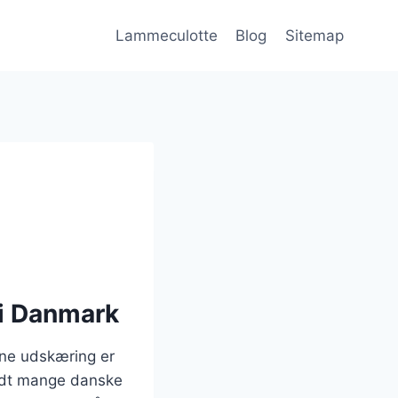
Lammeculotte
Blog
Sitemap
 i Danmark
nne udskæring er
landt mange danske