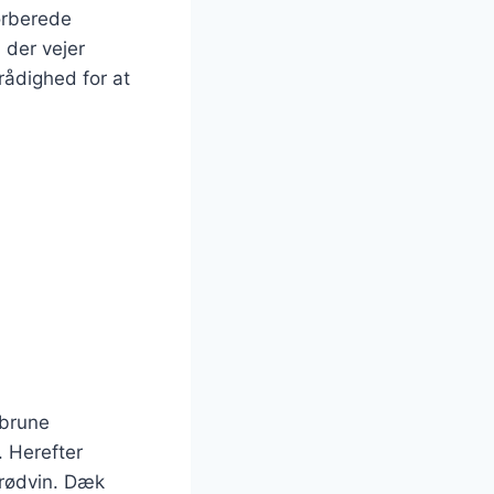
forberede
 der vejer
 rådighed for at
 brune
. Herefter
rødvin. Dæk