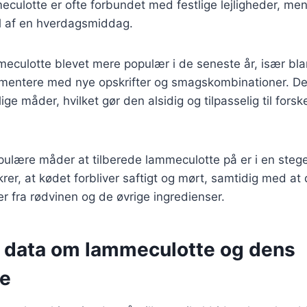
culotte er ofte forbundet med festlige lejligheder, me
l af en hverdagsmiddag.
meculotte blevet mere populær i de seneste år, især bl
imentere med nye opskrifter og smagskombinationer. De
ge måder, hvilket gør den alsidig og tilpasselig til forske
pulære måder at tilberede lammeculotte på er i en steg
er, at kødet forbliver saftigt og mørt, samtidig med at
 fra rødvinen og de øvrige ingredienser.
e data om lammeculotte og dens
se