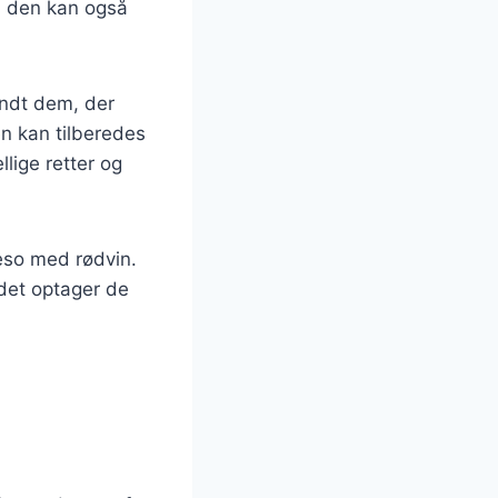
n den kan også
andt dem, der
n kan tilberedes
llige retter og
eso med rødvin.
 det optager de