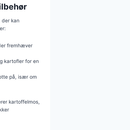
ilbehør
, der kan
er:
 der fremhæver
 kartofler for en
otte på, især om
rer kartoffelmos,
kker