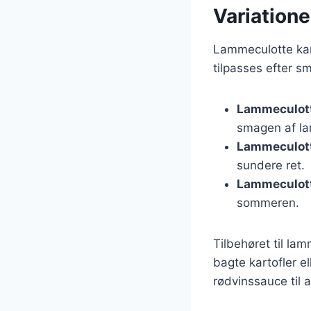
Variatione
Lammeculotte kan 
tilpasses efter s
Lammeculott
smagen af l
Lammeculott
sundere ret.
Lammeculotte
sommeren.
Tilbehøret til la
bagte kartofler e
rødvinssauce til 