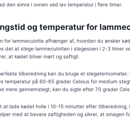
ad den simre i ovnen ved lav temperatur i flere timer.
ingstid og temperatur for lammec
n for lammeculotte afhænger af, hvordan du ønsker køde
s det at stege lammeculotten i stegesoen i 2-3 timer v
rer, at kødet bliver mørt og saftigt.
erfekte tilberedning kan du bruge et stegetermometer. 
dre temperatur på 60-65 grader Celsius for medium steg
ød mere gennemstegt, kan du sigte efter 70 grader Cels
t at lade kødet hvile i 10-15 minutter efter tilberedning,
lper med at bevare saftigheden og sikrer, at smagen for