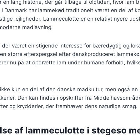
en lang historie, der går tilbage til oldtiden, hvor lam 
 I Danmark har lammekød traditionelt været en del af ko
tlige lejligheder. Lammeculotte er en relativt nyere uds
 moderne madlavning.
r der været en stigende interesse for bæredygtig og lo
til en større efterspørgsel efter danskproduceret lamme
er nu på at opdrætte lam under humane forhold, hvilket
ikke kun en del af den danske madkultur, men også en
kkener. Den kan findes i opskrifter fra Middelhavsområd
rter og krydderier, der fremhæver dens naturlige smag.
lse af lammeculotte i stegeso m