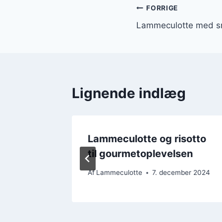
Indlægsnavi
FORRIGE
Lammeculotte med sm
Lignende indlæg
ning
Lammeculotte og risotto
til gourmetoplevelsen
ember 2024
Af
Lammeculotte
7. december 2024