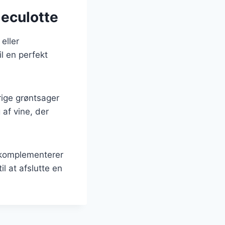
meculotte
eller
l en perfekt
rige grøntsager
af vine, der
r komplementerer
l at afslutte en