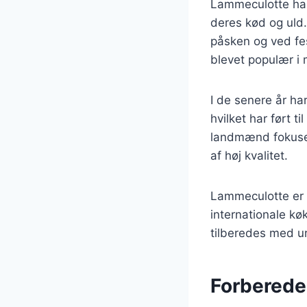
Lammeculotte har 
deres kød og uld.
påsken og ved fes
blevet populær i
I de senere år ha
hvilket har ført 
landmænd fokuser
af høj kvalitet.
Lammeculotte er 
internationale kø
tilberedes med u
Forberede