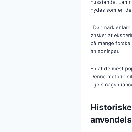
husstande. Lamme
nydes som en de
I Danmark er lam
ønsker at eksper
på mange forskelli
anledninger.
En af de mest po
Denne metode sikr
rige smagsnuancer
Historisk
anvendel