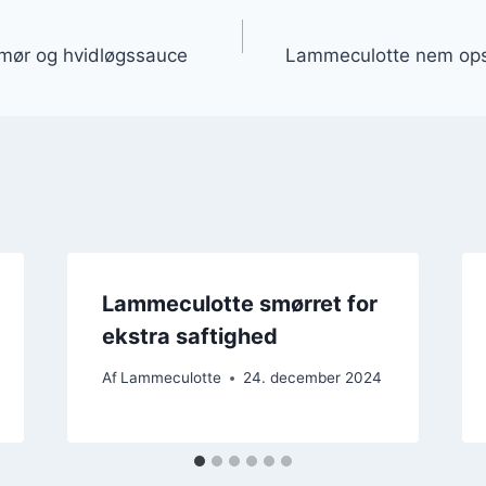
gation
ør og hvidløgssauce
Lammeculotte nem opskr
Lammeculotte smørret for
ekstra saftighed
Af
Lammeculotte
24. december 2024