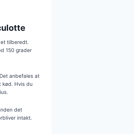
ulotte
t tilberedt.
ed 150 grader
Det anbefales at
t kød. Hvis du
ius.
 inden det
bliver intakt.