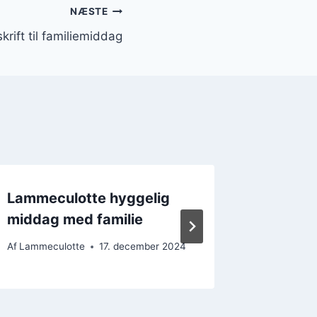
NÆSTE
ift til familiemiddag
Lammeculotte hyggelig
Lammecu
middag med familie
hovedre
Af
Lammeculotte
17. december 2024
Af
Lammecu