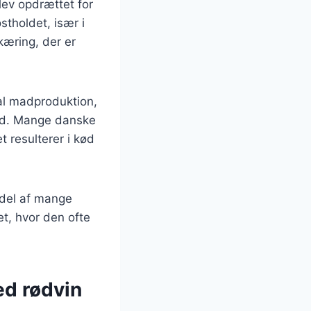
blev opdrættet for
stholdet, især i
kæring, der er
kal madproduktion,
kød. Mange danske
 resulterer i kød
 del af mange
et, hvor den ofte
ed rødvin