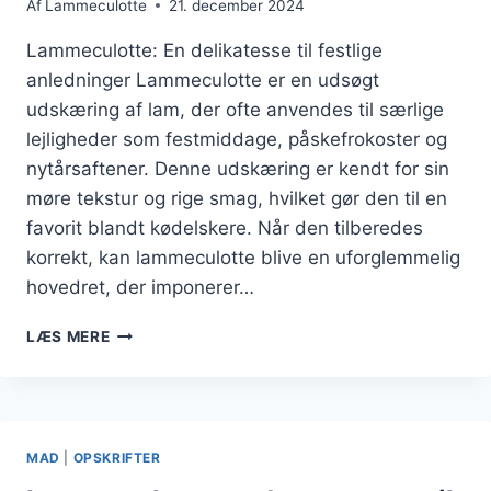
Af
Lammeculotte
21. december 2024
Lammeculotte: En delikatesse til festlige
anledninger Lammeculotte er en udsøgt
udskæring af lam, der ofte anvendes til særlige
lejligheder som festmiddage, påskefrokoster og
nytårsaftener. Denne udskæring er kendt for sin
møre tekstur og rige smag, hvilket gør den til en
favorit blandt kødelskere. Når den tilberedes
korrekt, kan lammeculotte blive en uforglemmelig
hovedret, der imponerer…
LAMMECULOTTE
LÆS MERE
MED
ROSMARIN
TIL
SÆRLIGE
LEJLIGHEDER
MAD
|
OPSKRIFTER