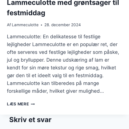
Lammeculotte med grøntsager til
festmiddag
Af
Lammeculotte
28. december 2024
Lammeculotte: En delikatesse til festlige
lejligheder Lammeculotte er en populær ret, der
ofte serveres ved festlige lejligheder som påske,
jul og bryllupper. Denne udskæring af lam er
kendt for sin møre tekstur og rige smag, hvilket
gør den til et ideelt valg til en festmiddag.
Lammeculotte kan tilberedes på mange
forskellige måder, hvilket giver mulighed…
LAMMECULOTTE
LÆS MERE
MED
GRØNTSAGER
Skriv et svar
TIL
FESTMIDDAG