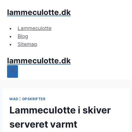
Fortsæt
lammeculotte.dk
til
indhold
Lammeculotte
Blog
Sitemap
lammeculotte.dk
MAD
|
OPSKRIFTER
Lammeculotte i skiver
serveret varmt