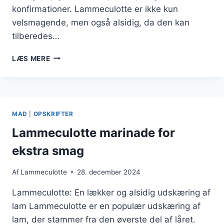
konfirmationer. Lammeculotte er ikke kun
velsmagende, men også alsidig, da den kan
tilberedes…
LAMMECULOTTE
LÆS MERE
STEGNING
PÅ
PANDE
MED
HVIDLØG
MAD
|
OPSKRIFTER
Lammeculotte marinade for
ekstra smag
Af
Lammeculotte
28. december 2024
Lammeculotte: En lækker og alsidig udskæring af
lam Lammeculotte er en populær udskæring af
lam, der stammer fra den øverste del af låret.