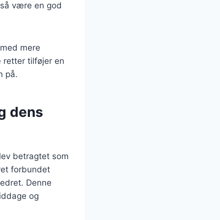
også være en god
s med mere
retter tilføjer en
n på.
og dens
blev betragtet som
ret forbundet
vedret. Denne
emiddage og