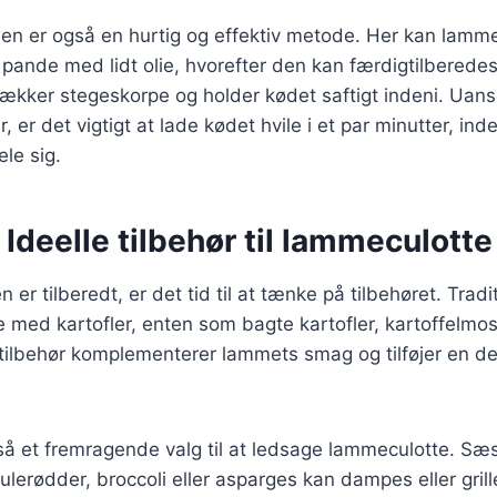
en er også en hurtig og effektiv metode. Her kan lamm
 pande med lidt olie, hvorefter den kan færdigtilberede
ækker stegeskorpe og holder kødet saftigt indeni. Uans
 er det vigtigt at lade kødet hvile i et par minutter, in
ele sig.
 Ideelle tilbehør til lammeculotte
er tilberedt, er det tid til at tænke på tilbehøret. Tradi
 med kartofler, enten som bagte kartofler, kartoffelmos
 tilbehør komplementerer lammets smag og tilføjer en dejl
så et fremragende valg til at ledsage lammeculotte. S
lerødder, broccoli eller asparges kan dampes eller gril