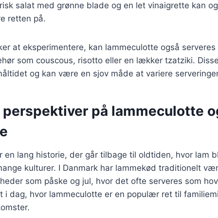
frisk salat med grønne blade og en let vinaigrette kan 
e retten på.
ker at eksperimentere, kan lammeculotte også servere
behør som couscous, risotto eller en lækker tzatziki. Disse 
måltidet og kan være en sjov måde at variere serveringe
e perspektiver på lammeculotte 
se
en lang historie, der går tilbage til oldtiden, hvor lam 
mange kulturer. I Danmark har lammekød traditionelt væ
igheder som påske og jul, hvor det ofte serveres som ho
sat i dag, hvor lammeculotte er en populær ret til famili
omster.