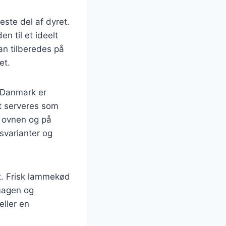
ste del af dyret.
n til et ideelt
an tilberedes på
et.
I Danmark er
t serveres som
i ovnen og på
gsvarianter og
et. Frisk lammekød
smagen og
eller en