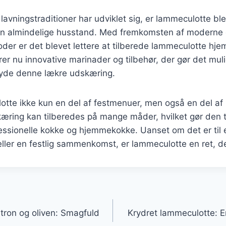
lavningstraditioner har udviklet sig, er lammeculotte bl
den almindelige husstand. Med fremkomsten af moderne o
oder er det blevet lettere at tilberede lammeculotte h
erer nu innovative marinader og tilbehør, der gør det mul
 nyde denne lækre udskæring.
lotte ikke kun en del af festmenuer, men også en del a
æring kan tilberedes på mange måder, hvilket gør den ti
essionelle kokke og hjemmekokke. Uanset om det er til 
ler en festlig sammenkomst, er lammeculotte en ret, der
gation
ron og oliven: Smagfuld
Krydret lammeculotte: E