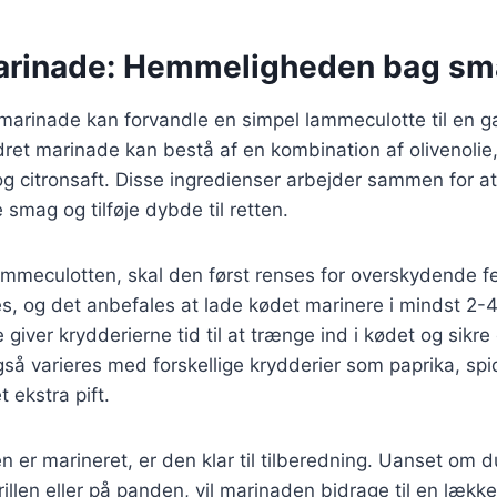
arinade: Hemmeligheden bag s
arinade kan forvandle en simpel lammeculotte til en g
dret marinade kan bestå af en kombination af olivenolie,
og citronsaft. Disse ingredienser arbejder sammen for 
 smag og tilføje dybde til retten.
ammeculotten, skal den først renses for overskydende f
, og det anbefales at lade kødet marinere i mindst 2-4
 giver krydderierne tid til at trænge ind i kødet og sikr
så varieres med forskellige krydderier som paprika, sp
et ekstra pift.
 er marineret, er den klar til tilberedning. Uanset om 
illen eller på panden, vil marinaden bidrage til en lækker