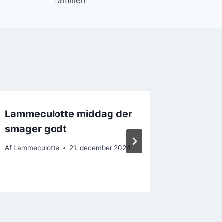
familien
Lammeculotte middag der
Lammecu
smager godt
middag
Af
Lammeculotte
21. december 2024
Af
Lammecu