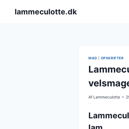
Fortsæt
lammeculotte.dk
til
indhold
MAD
|
OPSKRIFTER
Lammecul
velsmage
Af
Lammeculotte
2
Lammeculo
lam