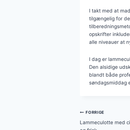
I takt med at mad
tilgængelig for 
tilberedningsmet
opskrifter inklud
alle niveauer at
I dag er lammecu
Den alsidige udsk
blandt både prof
søndagsmiddag el
Indlægsnavi
FORRIGE
Lammeculotte med cit