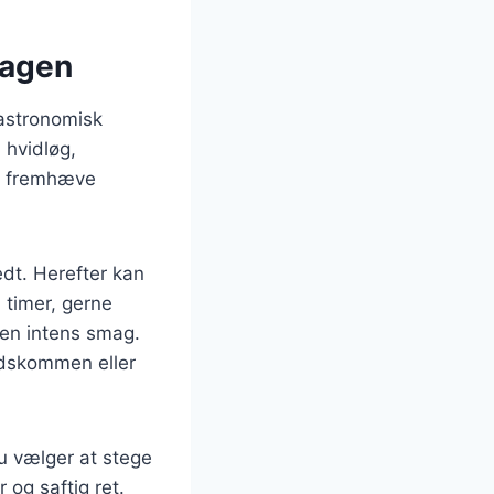
magen
astronomisk
 hvidløg,
at fremhæve
edt. Herefter kan
 timer, gerne
e en intens smag.
idskommen eller
du vælger at stege
 og saftig ret.