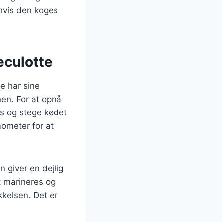
 hvis den koges
eculotte
e har sine
en. For at opnå
us og stege kødet
mometer for at
n giver en dejlig
t marineres og
kkelsen. Det er