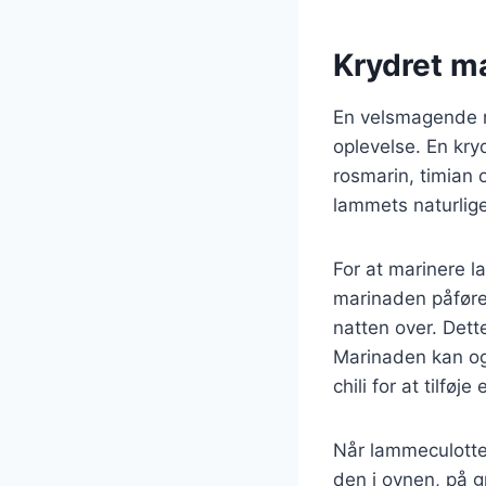
Krydret m
En velsmagende m
oplevelse. En kry
rosmarin, timian 
lammets naturlige
For at marinere l
marinaden påføres
natten over. Dette
Marinaden kan og
chili for at tilføje 
Når lammeculotten
den i ovnen, på gr