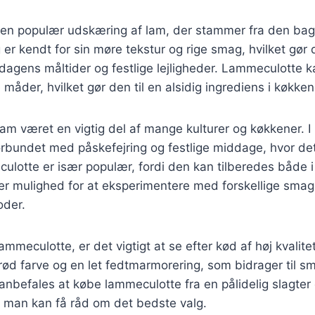
en populær udskæring af lam, der stammer fra den bage
r kendt for sin møre tekstur og rige smag, hvilket gør de
rdagens måltider og festlige lejligheder. Lammeculotte k
måder, hvilket gør den til en alsidig ingrediens i køkken
 lam været en vigtig del af mange kulturer og køkkener. 
rbundet med påskefejring og festlige middage, hvor de
ulotte er især populær, fordi den kan tilberedes både 
giver mulighed for at eksperimentere med forskellige sma
oder.
mmeculotte, er det vigtigt at se efter kød af høj kvalit
rød farve og en let fedtmarmorering, som bidrager til 
anbefales at købe lammeculotte fra en pålidelig slagter 
r man kan få råd om det bedste valg.