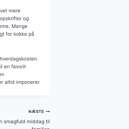
evet mere
pskrifter og
jemme. Mange
igt for kokke på
f hverdagskosten.
l en favorit
en
 altid imponerer.
NÆSTE
n smagfuld middag til