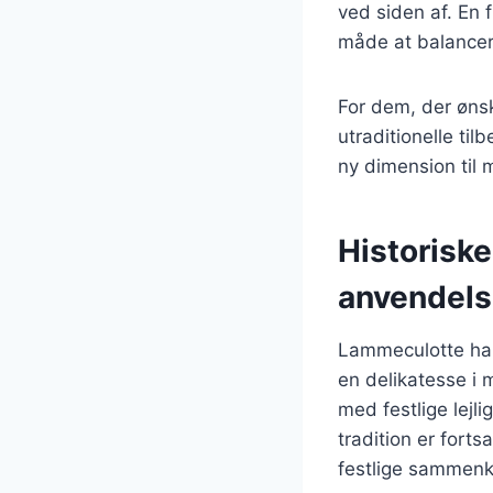
ved siden af. En 
måde at balancer
For dem, der øns
utraditionelle til
ny dimension til 
Historisk
anvendel
Lammeculotte har 
en delikatesse i 
med festlige lejl
tradition er fort
festlige sammenk