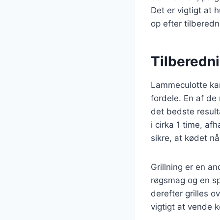
Det er vigtigt a
op efter tilbered
Tilberedni
Lammeculotte kan
fordele. En af de
det bedste result
i cirka 1 time, af
sikre, at kødet 
Grillning er en a
røgsmag og en spr
derefter grilles o
vigtigt at vende k