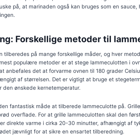
t huske på, at marinaden også kan bruges som en sauce,
ningen.
ng: Forskellige metoder til lamm
 tilberedes på mange forskellige måder, og hver metod
 mest populære metoder er at stege lammeculotten i ovn
at anbefales det at forvarme ovnen til 180 grader Celsi
hængigt af størrelsen. Det er vigtigt at bruge et stegeter
når den ønskede kernetemperatur.
nden fantastisk måde at tilberede lammeculotte på. Grille
ød overflade. For at grille lammeculotten skal den førs
ver direkte varme i cirka 20-30 minutter, afhængigt af ty
ødet jævnligt for at sikre en ensartet tilberedning.