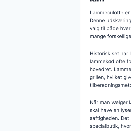
Lammeculotte er 
Denne udskæring e
valg til både hve
mange forskellige 
Historisk set har
lammekød ofte fo
hovedret. Lammec
grillen, hvilket 
tilberedningsmet
Når man vælger la
skal have en lyse
saftigheden. Det 
specialbutik, hvo