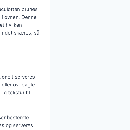
eculotten brunes
s i ovnen. Denne
et hvilken
den det skæres, så
tionelt serveres
 eller ovnbagte
ig tekstur til
æsonbestemte
les og serveres