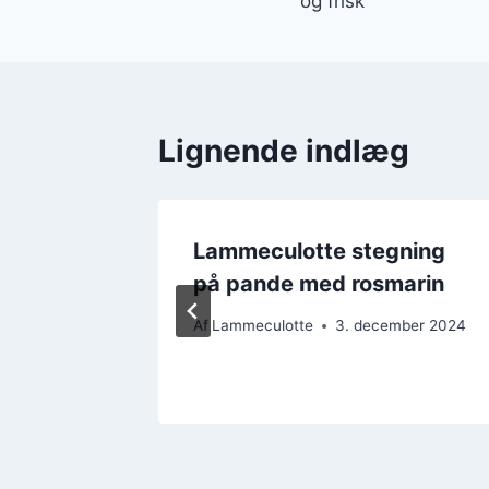
og frisk
Lignende indlæg
ekt
Lammeculotte stegning
v
på pande med rosmarin
Af
Lammeculotte
3. december 2024
ember 2024