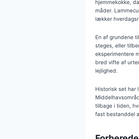
hjemmekokke, da d
måder. Lammeculot
lækker hverdagsr
En af grundene ti
steges, eller tilb
eksperimentere m
bred vifte af urte
lejlighed.
Historisk set har
Middelhavsområdet
tilbage i tiden, h
fast bestanddel 
Forberedel