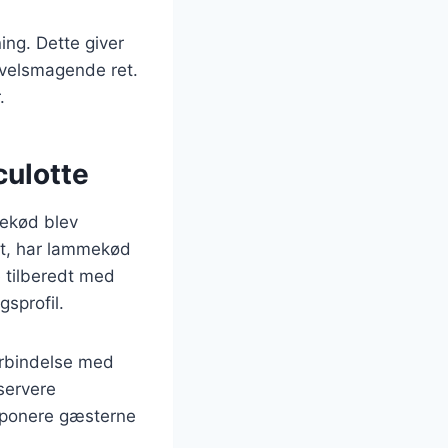
ning. Dette giver
og velsmagende ret.
.
culotte
mekød blev
et, har lammekød
e tilberedt med
gsprofil.
orbindelse med
 servere
imponere gæsterne