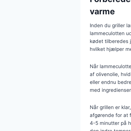
varme
Inden du griller 
lammeculotten ud 
kødet tilberedes 
hvilket hjælper m
Når lammeculotte
af olivenolie, hvi
eller endnu bedre
med ingredienser 
Når grillen er kla
afgørende for at 
4-5 minutter på h
den indre temper