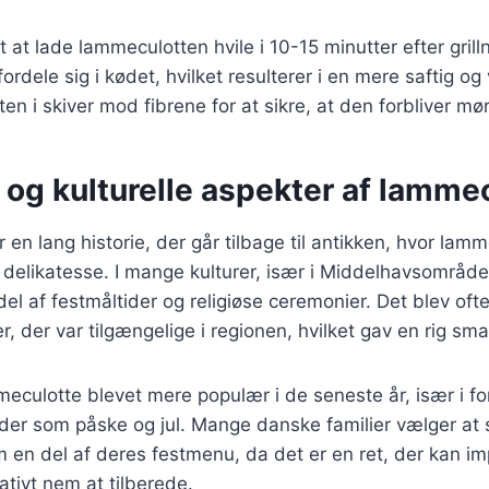
t at lade lammeculotten hvile i 10-15 minutter efter grill
t fordele sig i kødet, hvilket resulterer i en mere saftig 
n i skiver mod fibrene for at sikre, at den forbliver mør
 og kulturelle aspekter af lamme
en lang historie, der går tilbage til antikken, hvor lam
 delikatesse. I mange kulturer, især i Middelhavsområd
del af festmåltider og religiøse ceremonier. Det blev oft
r, der var tilgængelige i regionen, hvilket gav en rig sma
eculotte blevet mere populær i de seneste år, især i f
jtider som påske og jul. Mange danske familier vælger at
 en del af deres festmenu, da det er en ret, der kan 
ativt nem at tilberede.