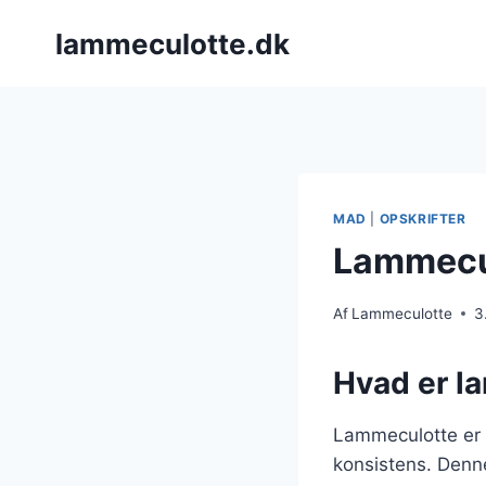
Fortsæt
lammeculotte.dk
til
indhold
MAD
|
OPSKRIFTER
Lammecul
Af
Lammeculotte
3
Hvad er l
Lammeculotte er e
konsistens. Denn