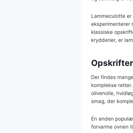
Lammeculotte er 
eksperimenterer 
klassiske opskrif
krydderier, er la
Opskrifte
Der findes mange 
komplekse retter. 
olivenolie, hvidlø
smag, der komple
En anden populær 
forvarme ovnen t