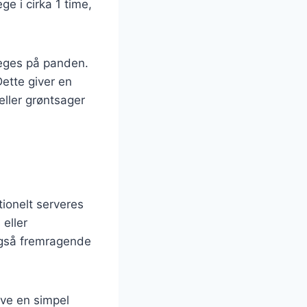
e i cirka 1 time,
teges på panden.
ette giver en
eller grøntsager
tionelt serveres
eller
 også fremragende
ave en simpel