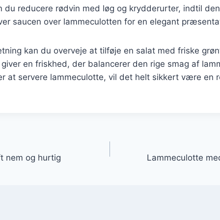
 du reducere rødvin med løg og krydderurter, indtil den
ver saucen over lammeculotten for en elegant præsenta
etning kan du overveje at tilføje en salat med friske grø
e giver en friskhed, der balancerer den rige smag af l
 at servere lammeculotte, vil det helt sikkert være en r
gation
t nem og hurtig
Lammeculotte med