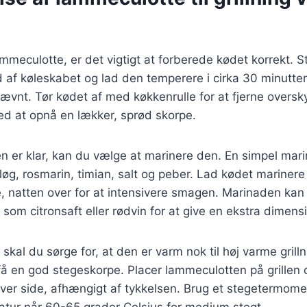
lammeculotte, er det vigtigt at forberede kødet korrekt. 
af køleskabet og lad den temperere i cirka 30 minutter. 
jævnt. Tør kødet af med køkkenrulle for at fjerne overs
ed at opnå en lækker, sprød skorpe.
n er klar, kan du vælge at marinere den. En simpel mar
dløg, rosmarin, timian, salt og peber. Lad kødet marinere
, natten over for at intensivere smagen. Marinaden kan
som citronsaft eller rødvin for at give en ekstra dimens
r, skal du sørge for, at den er varm nok til høj varme grill
få en god stegeskorpe. Placer lammeculotten på grillen 
ver side, afhængigt af tykkelsen. Brug et stegetermomete
atur når 60-65 grader Celsius for medium stegt.