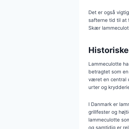
Det er også vigtig
safterne tid til a
Skær lammeculotte
Historiske
Lammeculotte har 
betragtet som en
været en central 
urter og krydderie
I Danmark er lamm
grillfester og hø
lammeculotte som
og samtidig er rel