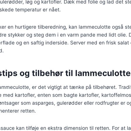
lerødder, løg og kartofler. Dæk med folie og lad det steg
ønskede temperatur er nået.
ker en hurtigere tilberedning, kan lammeculotte også s
re stykker og steg dem i en varm pande med lidt olie. D
rflade og en saftig inderside. Server med en frisk salat 
d.
tips og tilbehør til lammeculotte
ammeculotte, er det vigtigt at tænke på tilbehøret. Tradi
 med kartofler, enten som bagte kartofler, kartoffelmos 
røntsager som asparges, gulerødder eller rodfrugter er
enterer retten.
sauce kan tilføje en ekstra dimension til retten. For at l