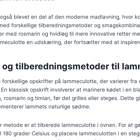
også blevet en del af den moderne madlavning, hvor k
med forskellige tilberedningsmetoder og smagskombinat
ter med rosmarin og hvidløg til mere innovative retter m
mmeculotte en udskæring, der fortsætter med at inspirer
r og tilberedningsmetoder til la
forskellige opskrifter på lammeculotte, der varierer fra 
En klassisk opskrift involverer at marinere kødet i en bl
g, rosmarin og timian, før det grilles eller steges. Dette 
menterer lammets naturlige sødme.
metode er at tilberede lammeculotte i ovnen. For at gø
il 180 grader Celsius og placere lammeculotten i en st