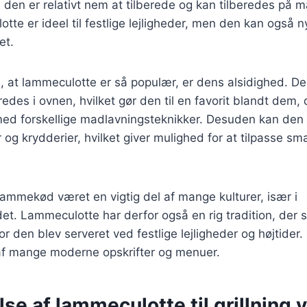
en er relativt nem at tilberede og kan tilberedes på m
te er ideel til festlige lejligheder, men den kan også
et.
l, at lammeculotte er så populær, er dens alsidighed. Den
eredes i ovnen, hvilket gør den til en favorit blandt dem, 
ed forskellige madlavningsteknikker. Desuden kan den
r og krydderier, hvilket giver mulighed for at tilpasse sm
 lammekød været en vigtig del af mange kulturer, især i
. Lammeculotte har derfor også en rig tradition, der s
vor den blev serveret ved festlige lejligheder og højtider.
af mange moderne opskrifter og menuer.
se af lammeculotte til grillning 