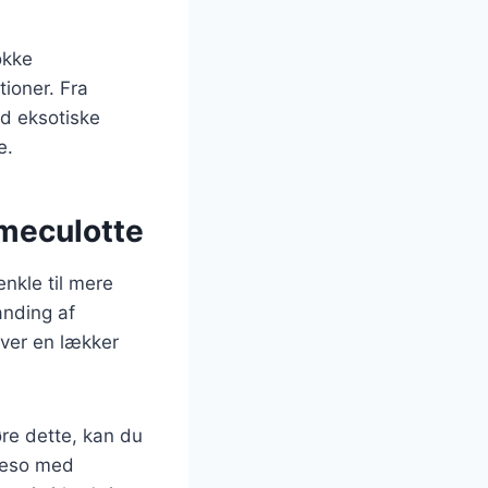
okke
ioner. Fra
ed eksotiske
e.
mmeculotte
enkle til mere
anding af
giver en lækker
re dette, kan du
egeso med