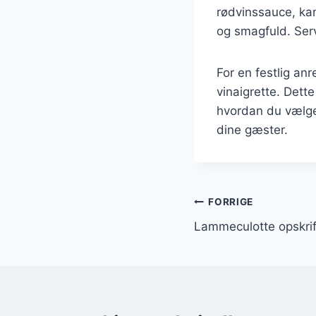
rødvinssauce, kan
og smagfuld. Ser
For en festlig anr
vinaigrette. Dett
hvordan du vælger
dine gæster.
Indlægsnavi
FORRIGE
Lammeculotte opskrif