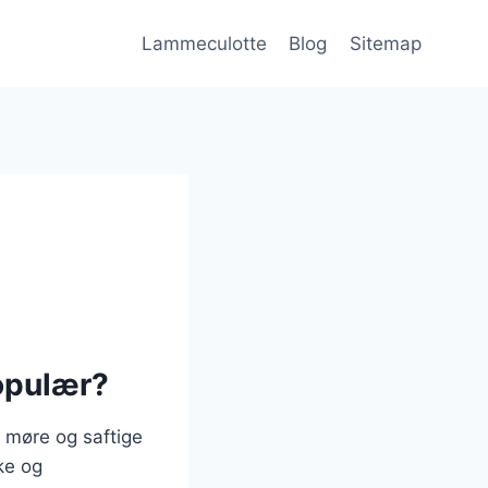
Lammeculotte
Blog
Sitemap
opulær?
 møre og saftige
ke og