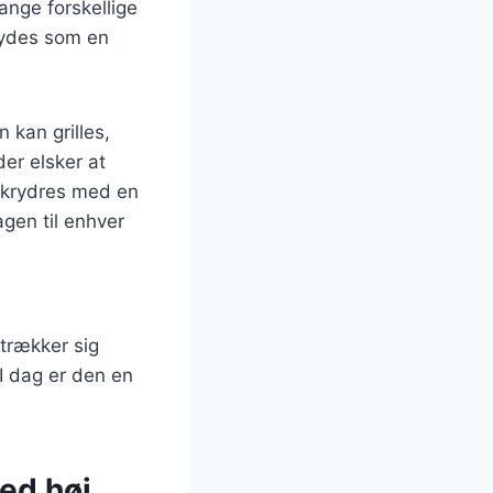
ange forskellige
 nydes som en
 kan grilles,
der elsker at
 krydres med en
agen til enhver
trækker sig
 I dag er den en
ved høj