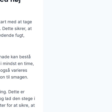
Start med at tage
Dette sikrer, at
kydende fugt,
inade kan bestå
 i mindst en time,
 også varieres
ion til smagen.
ning. Dette er
og lad den stege i
r for at sikre, at