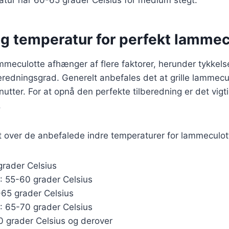
og temperatur for perfekt lammec
mmeculotte afhænger af flere faktorer, herunder tykkel
redningsgrad. Generelt anbefales det at grille lammecu
utter. For at opnå den perfekte tilberedning er det vigti
.
t over de anbefalede indre temperaturer for lammeculot
grader Celsius
: 55-60 grader Celsius
-65 grader Celsius
: 65-70 grader Celsius
70 grader Celsius og derover