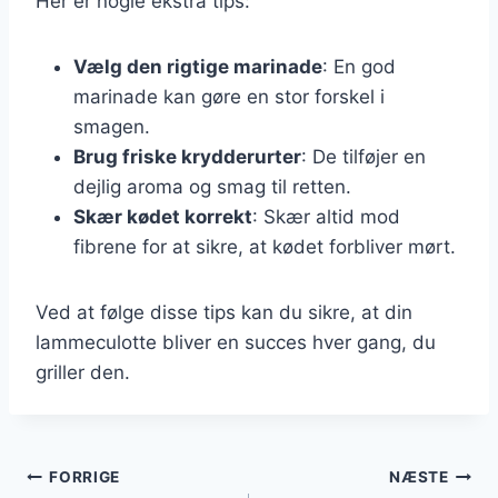
Her er nogle ekstra tips:
Vælg den rigtige marinade
: En god
marinade kan gøre en stor forskel i
smagen.
Brug friske krydderurter
: De tilføjer en
dejlig aroma og smag til retten.
Skær kødet korrekt
: Skær altid mod
fibrene for at sikre, at kødet forbliver mørt.
Ved at følge disse tips kan du sikre, at din
lammeculotte bliver en succes hver gang, du
griller den.
Indlægsnavigation
FORRIGE
NÆSTE