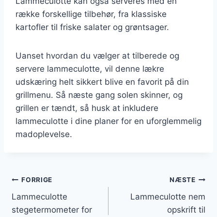
Lammeculotte kan også serveres med en
række forskellige tilbehør, fra klassiske
kartofler til friske salater og grøntsager.
Uanset hvordan du vælger at tilberede og
servere lammeculotte, vil denne lækre
udskæring helt sikkert blive en favorit på din
grillmenu. Så næste gang solen skinner, og
grillen er tændt, så husk at inkludere
lammeculotte i dine planer for en uforglemmelig
madoplevelse.
Indlægsnavigation
FORRIGE
NÆSTE
Lammeculotte
Lammeculotte nem
stegetermometer for
opskrift til