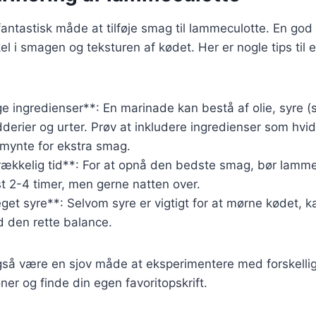
fantastisk måde at tilføje smag til lammeculotte. En go
el i smagen og teksturen af kødet. Her er nogle tips til e
ge ingredienser**: En marinade kan bestå af olie, syre (
ydderier og urter. Prøv at inkludere ingredienser som hvid
rmynte for ekstra smag.
strækkelig tid**: For at opnå den bedste smag, bør lamm
t 2-4 timer, men gerne natten over.
et syre**: Selvom syre er vigtigt for at mørne kødet, k
nd den rette balance.
gså være en sjov måde at eksperimentere med forskelli
r og finde din egen favoritopskrift.