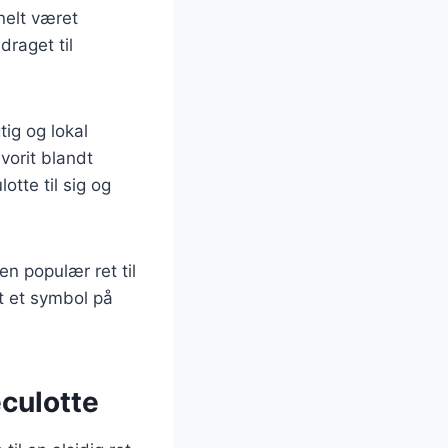
nelt været
draget til
tig og lokal
vorit blandt
tte til sig og
n populær ret til
t et symbol på
eculotte