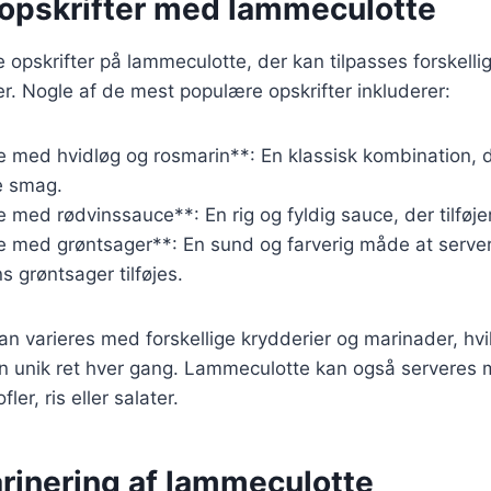
opskrifter med lammeculotte
e opskrifter på lammeculotte, der kan tilpasses forskelli
. Nogle af de mest populære opskrifter inkluderer:
 med hvidløg og rosmarin**: En klassisk kombination,
e smag.
med rødvinssauce**: En rig og fyldig sauce, der tilføjer
 med grøntsager**: En sund og farverig måde at serve
 grøntsager tilføjes.
kan varieres med forskellige krydderier og marinader, hvi
n unik ret hver gang. Lammeculotte kan også serveres m
ler, ris eller salater.
arinering af lammeculotte