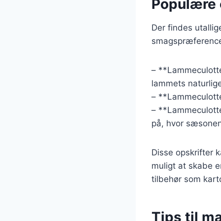
Populære 
Der findes utallig
smagspræferencer
– **Lammeculotte
lammets naturlig
– **Lammeculotte 
– **Lammeculotte
på, hvor sæsonens
Disse opskrifter 
muligt at skabe e
tilbehør som kartof
Tips til m