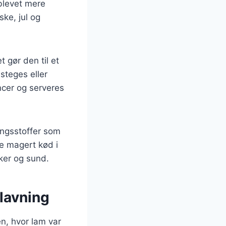
blevet mere
ske, jul og
 gør den til et
steges eller
ncer og serveres
ingsstoffer som
re magert kød i
ker og sund.
lavning
en, hvor lam var