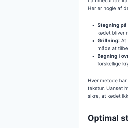
Lammeculotte kan 
Her er nogle af 
Stegning på
kødet bliver 
Grillning
: At
måde at tilb
Bagning i ov
forskellige k
Hver metode har 
tekstur. Uanset h
sikre, at kødet ik
Optimal s