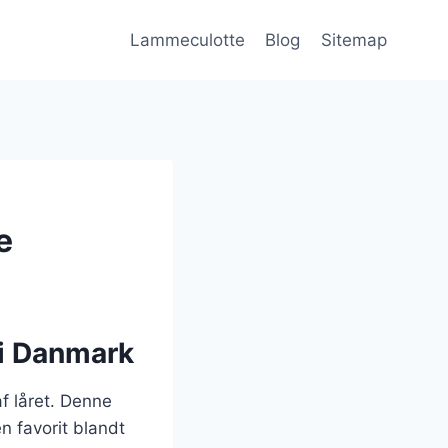
Lammeculotte
Blog
Sitemap
e
 i Danmark
f låret. Denne
n favorit blandt