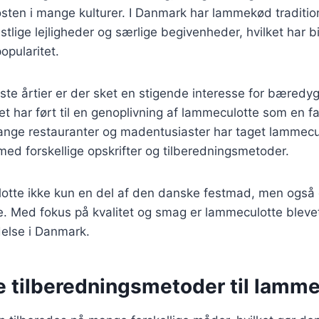
kosten i mange kulturer. I Danmark har lammekød traditio
tlige lejligheder og særlige begivenheder, hvilket har bi
opularitet.
este årtier er der sket en stigende interesse for bæredyg
et har ført til en genoplivning af lammeculotte som en fa
nge restauranter og madentusiaster har taget lammeculo
ed forskellige opskrifter og tilberedningsmetoder.
otte ikke kun en del af den danske festmad, men også e
 Med fokus på kvalitet og smag er lammeculotte bleve
else i Danmark.
e tilberedningsmetoder til lamm