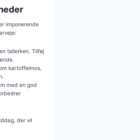
gheder
e er imponerende
erveje:
 tallerken. Tilføj
dende.
som kartoffelmos,
n.
dem med en god
forbedrer
ddag, der vil