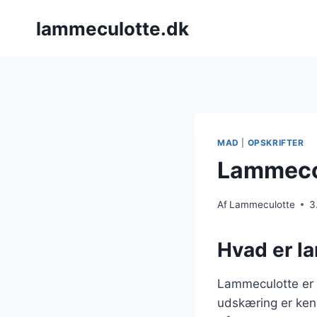
Fortsæt
lammeculotte.dk
til
indhold
MAD
|
OPSKRIFTER
Lammecol
Af
Lammeculotte
3
Hvad er l
Lammeculotte er 
udskæring er kend