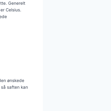
tte. Generelt
er Celsius.
kede
 den ønskede
, så saften kan