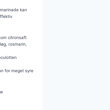
d marinade kan
ffektiv
som citronsaft
løg, rosmarin,
eculotten
an for meget syre
ge