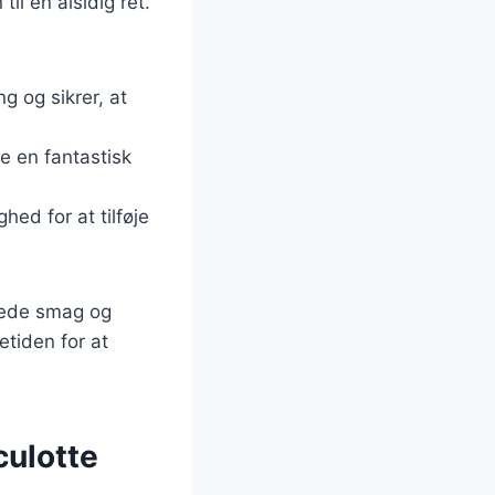
il en alsidig ret.
g og sikrer, at
re en fantastisk
hed for at tilføje
kede smag og
etiden for at
culotte