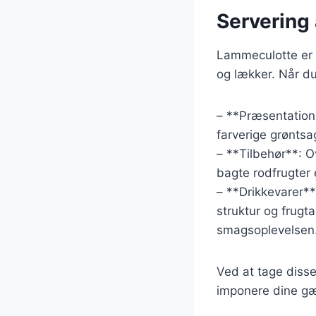
Servering 
Lammeculotte er e
og lækker. Når du 
– **Præsentation*
farverige grøntsa
– **Tilbehør**: O
bagte rodfrugter e
– **Drikkevarer
struktur og frugt
smagsoplevelsen
Ved at tage disse
imponere dine gæs