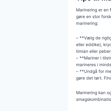
Marinering er en 
gøre en stor forsk
marinering:
– **Vælg de rigti
eller eddike), kr
timian eller pebe
– **Mariner i til
marineres i minds
– **Undgå for meg
gøre det tørt. Fi
Marinering kan o
smagskombinatione