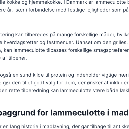
lle kokke og hjemmekokke. I Danmark er lammeculotte 
re år, især i forbindelse med festlige lejligheder som på
æring kan tilberedes på mange forskellige måder, hvilket
åde hverdagsretter og festmenuer. Uanset om den grilles, 
n, kan lammeculotte tilpasses forskellige smagspræfere
af tilbehør.
gså en sund kilde til protein og indeholder vigtige nær
e gør den til et godt valg for dem, der ønsker at inklude
den rette tilberedning kan lammeculotte være både læk
 baggrund for lammeculotte i mad
en lang historie i madlavning, der går tilbage til antikk