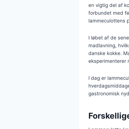
en vigtig del af 
forbundet med fes
lammeculottens p
I løbet af de sen
madlavning, hvilk
danske kokke. Ma
eksperimenterer m
I dag er lammecul
hverdagsmiddage.
gastronomisk nyd
Forskellig