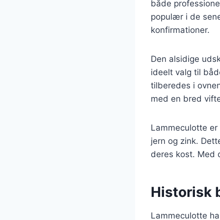
både professione
populær i de sene
konfirmationer.
Den alsidige udsk
ideelt valg til b
tilberedes i ovne
med en bred vifte 
Lammeculotte er o
jern og zink. Dett
deres kost. Med 
Historisk
Lammeculotte har 