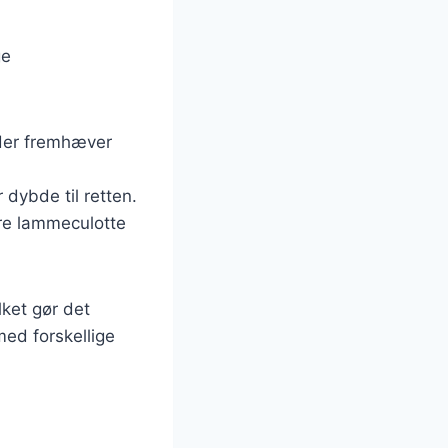
ge
 der fremhæver
 dybde til retten.
re lammeculotte
lket gør det
ed forskellige