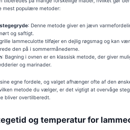
tilberedes på mange forskellige måder, hvilket gør den t
de mest populære metoder:
 stegegryde
: Denne metode giver en jævn varmefordelin
mørt og saftigt.
 grille lammeculotte tilføjer en dejlig røgsmag og kan væ
erede den på i sommermånederne.
n
: Bagning i ovnen er en klassisk metode, der giver mulig
rydderier og marinader.
sine egne fordele, og valget afhænger ofte af den øns
vilken metode du vælger, er det vigtigt at overvåge steg
ke bliver overtilberedt.
tegetid og temperatur for lamme